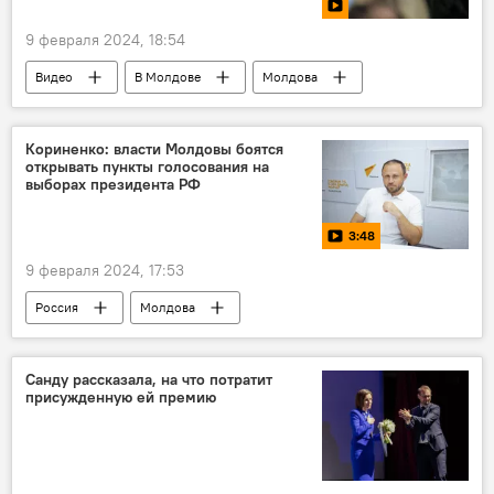
9 февраля 2024, 18:54
Видео
В Молдове
Молдова
Итоги недели
Кориненко: власти Молдовы боятся
открывать пункты голосования на
выборах президента РФ
3:48
9 февраля 2024, 17:53
Россия
Молдова
Выборы президента России — 2024
выборы
Санду рассказала, на что потратит
присужденную ей премию