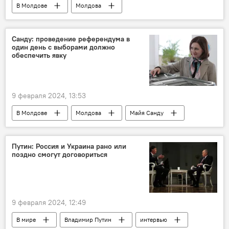
В Молдове
Молдова
Железная дорога Молдовы
Андрей Спыну
Санду: проведение референдума в
один день с выборами должно
обеспечить явку
9 февраля 2024, 13:53
В Молдове
Молдова
Майя Санду
выборы
Президентские выборы и еврореферендум-2024
Путин: Россия и Украина рано или
поздно смогут договориться
9 февраля 2024, 12:49
В мире
Владимир Путин
интервью