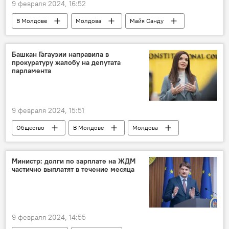
9 февраля 2024, 16:52
В Молдове
Молдова
Майя Санду
Башкан Гагаузии направила в
прокуратуру жалобу на депутата
парламента
9 февраля 2024, 15:51
Общество
В Молдове
Молдова
Гагаузия
Евгения Гуцул
Оазу Нантой
Министр: долги по зарплате на ЖДМ
частично выплатят в течение месяца
9 февраля 2024, 14:55