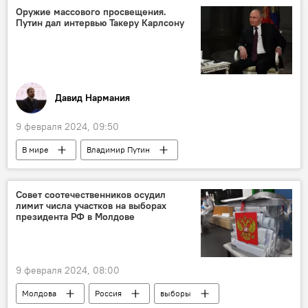
Оружие массового просвещения.
Путин дал интервью Такеру Карлсону
Давид Нармания
9 февраля 2024, 09:50
В мире
Владимир Путин
Аналитика
колумнистика
Совет соотечественников осудил
лимит числа участков на выборах
президента РФ в Молдове
9 февраля 2024, 08:00
Молдова
Россия
выборы