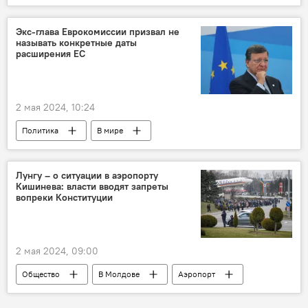
тариф на газ
Экс-глава Еврокомиссии призвал не
называть конкретные даты
расширения ЕС
2 мая 2024, 10:24
Политика
В мире
Европейский союз
Жозе Мануэл Баррозу
Лунгу – о ситуации в аэропорту
Кишинева: власти вводят запреты
вопреки Конституции
2 мая 2024, 09:00
Общество
В Молдове
Аэропорт
запрет