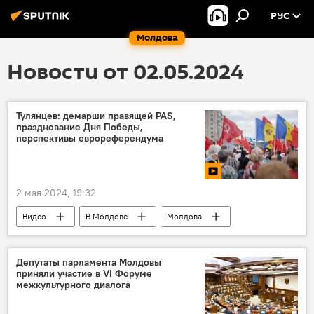
РУС
Молдова
Новости от 02.05.2024
Тулянцев: демарши правящей PAS,
празднование Дня Победы,
перспективы еврореферендума
2 мая 2024, 19:32
Видео
В Молдове
Молдова
Игорь Тулянцев
Депутаты парламента Молдовы
приняли участие в VI Форуме
межкультурного диалога