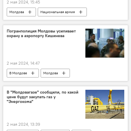
2 мая 2024, 15:45
Молдова
Национальная армия
учения
Погранполиция Молдовы усиливает
охрану в аэропорту Кишинева
2 мая 2024, 14:47
В Молдове
Молдова
Международный аэропорт Кишинева
Пограничная полиция
В "Молдовагазе" сообщили, по какой
цене будут закупать газ у
"Энергокома"
2 мая 2024, 13:39