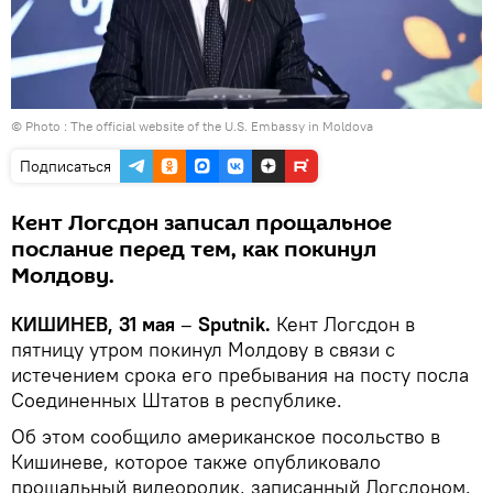
© Photo :
The official website of the U.S. Embassy in Moldova
Подписаться
Кент Логсдон записал прощальное
послание перед тем, как покинул
Молдову.
КИШИНЕВ, 31 мая
–
Sputnik.
Кент Логсдон в
пятницу утром покинул Молдову в связи с
истечением срока его пребывания на посту посла
Соединенных Штатов в республике.
Об этом сообщило американское посольство в
Кишиневе, которое также опубликовало
прощальный видеоролик, записанный Логсдоном.