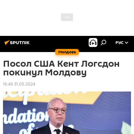
РУС
Молдова
Посол США Кент Логсдон
покинул Молдову
16:49 31.05.2024