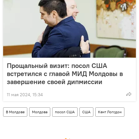
Прощальный визит: посол США
встретился с главой МИД Молдовы в
завершение своей дипмиссии
11 мая 2024, 15:34
В Молдове
Молдова
посол США
США
Кент Логсдон