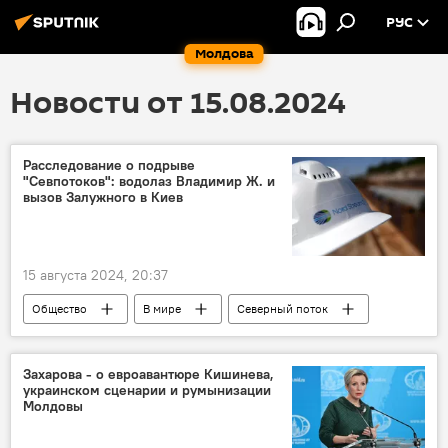
РУС
Молдова
Новости от 15.08.2024
Расследование о подрыве
"Севпотоков": водолаз Владимир Ж. и
вызов Залужного в Киев
15 августа 2024, 20:37
Общество
В мире
Северный поток
Россия
Германия
Украина
Захарова - о евроавантюре Кишинева,
украинском сценарии и румынизации
Молдовы