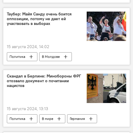
Европейский союз
Литва
ДНК
Таубер: Майя Санду очень боится
оппозиции, потому не дает ей
участвовать в выборах
15 августа 2024, 14:02
Политика
В Молдове
Блок "Победа"
Марина Таубер
протест
Скандал в Берлине: Минобороны ФРГ
отозвало документ о почитании
нацистов
15 августа 2024, 13:13
Политика
В мире
Германия