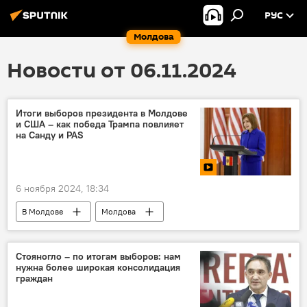
РУС
Молдова
Новости от 06.11.2024
Итоги выборов президента в Молдове
и США – как победа Трампа повлияет
на Санду и PAS
6 ноября 2024, 18:34
В Молдове
Молдова
Владимир Односталко
Экспертиза
Видео
Стояногло – по итогам выборов: нам
нужна более широкая консолидация
граждан