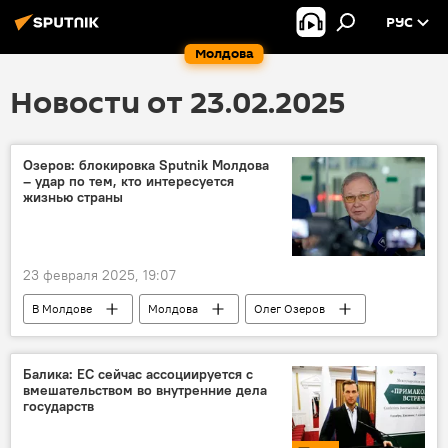
РУС
Молдова
Новости от 23.02.2025
Озеров: блокировка Sputnik Молдова
– удар по тем, кто интересуется
жизнью страны
23 февраля 2025, 19:07
В Молдове
Молдова
Олег Озеров
Посольство России в Молдове
Telegram
Балика: ЕC сейчас ассоциируется с
вмешательством во внутренние дела
государств