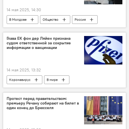
14 мая 2025, 14:30
В Молдове
Общество
Россия
Глава ЕК фон дер Ляйен признана
судом ответственной за сокрытие
информации о вакцинации
14 мая 2025, 13:32
Коронавирус
В мире
Урсула фон дер Ляйен
суд
вакцина
Протест перед правительством:
премьеру Речану собирают на билет в
один конец до Брюсселя