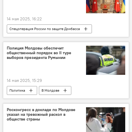
14 мая 2025, 16:22
Спецоперация России по защите Донбасса
В мире
Россия
Украина
Турция
переговоры
Полиция Молдовы обеспечит
общественный порядок во II туре
выборов президента Румынии
14 мая 2025, 15:29
Политика
В Молдове
Выборы президента
Румыния
полиция
Росконгресс в докладе по Молдове
указал на тревожный раскол в
обществе страны