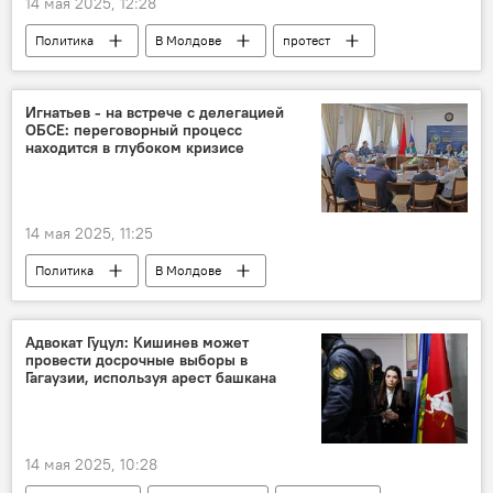
14 мая 2025, 12:28
Политика
В Молдове
протест
Ирина Влах
правительство
Игнатьев - на встрече с делегацией
ОБСЕ: переговорный процесс
находится в глубоком кризисе
14 мая 2025, 11:25
Политика
В Молдове
Приднестровье
Виталий Игнатьев
ОБСЕ
Адвокат Гуцул: Кишинев может
провести досрочные выборы в
Гагаузии, используя арест башкана
14 мая 2025, 10:28