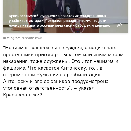
Красносельский: очернение советских солдат в новых
учебниках истории Молдовы приведёт к тому, что дети
начнут называть оккупантами своих бабушек и дедушек
© telegram rusputnikmd
"Нацизм и фашизм был осужден, а нацистские
преступники приговорены к тем или иным мерам
наказания, тоже осуждены. Это итог нацизма и
фашизма. Что касается Антонеску, то… в
современной Румынии за реабилитацию
Антонеску и его союзников предусмотрена
уголовная ответственность", – указал
Красносельский.