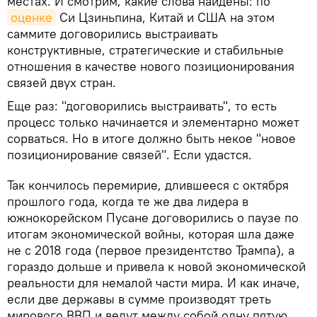
местах. И смотрим, какие слова найдены: по
оценке
Си Цзиньпина, Китай и США на этом
саммите договорились выстраивать
конструктивные, стратегические и стабильные
отношения в качестве нового позиционирования
связей двух стран.
Еще раз: "договорились выстраивать", то есть
процесс только начинается и элементарно может
сорваться. Но в итоге должно быть некое "новое
позиционирование связей". Если удастся.
Так кончилось перемирие, длившееся с октября
прошлого года, когда те же два лидера в
южнокорейском Пусане договорились о паузе по
итогам экономической войны, которая шла даже
не с 2018 года (первое президентство Трампа), а
гораздо дольше и привела к новой экономической
реальности для немалой части мира. И как иначе,
если две державы в сумме производят треть
мирового ВВП и ведут между собой одну пятую