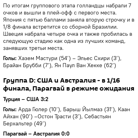
По итогам группового этапа голландцы набрали 7
очков и вышли в плей-офф с первого места.
Япония с пятью баллами заняла вторую строчку и в
1/8 финала встретится со сборной Бразилии.
Швеция набрала четыре очка и также пробилась в
следующую стадию как одна из лучших команд,
занявших третьи места.
Голы:
Хазем Мастури (54’) – Эльес Схири (3’),
Брайан Брубби (7’), Ян Паул Ван Хекке (62’)
Группа D: США и Австралия - в 1/16
финала, Парагвай в режиме ожидания
Турция – США 3:2
Голы:
Арда Гюлер (10’), Барыш Йылмаз (31’), Каан
Айхан (90’) –Остон Трасти (3’), Себастьян
Берхальтер (49’)
Парагвай – Австралия 0:0