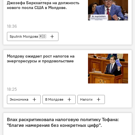
Джозефа Беркхалтера на должность
нового посла США в Молдове.
18:36
Sputnik Молдова 🇲🇩
Молдову ожидает рост налогов на
энергоресурсы и продовольствие
18:25
Экономика
В Молдове
Налоги
банки Молдовы
НДС
экспорт
Василе Тофан
Влах раскритиковала налоговую политику Тофана:
"благие намерения без конкретных цифр".