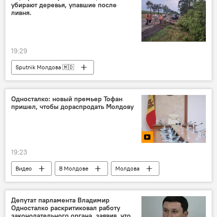
убирают деревья, упавшие после
ливня.
19:29
Sputnik Молдова 🇲🇩
Односталко: новый премьер Тофан
пришел, чтобы дораспродать Молдову
19:23
Видео
В Молдове
Молдова
Владимир Односталко
Депутат парламента Владимир
Односталко раскритиковал работу
законодательного органа, заявив, что