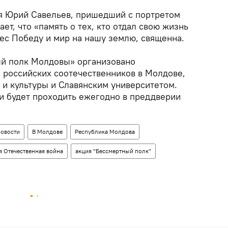
я Юрий Савельев, пришедший с портретом
ает, что «память о тех, кто отдал свою жизнь
инес Победу и мир на нашу землю, священна.
й полк Молдовы» организовано
российских соотечественников в Молдове,
 и культуры и Славянским университетом.
и будет проходить ежегодно в преддверии
овости
В Молдове
Республика Молдова
я Отечественная война
акция "Бессмертный полк"