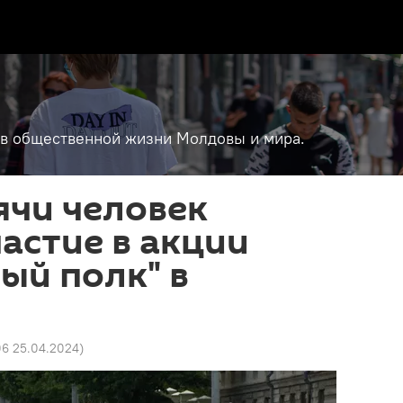
т в общественной жизни Молдовы и мира.
ячи человек
астие в акции
ый полк" в
06 25.04.2024
)