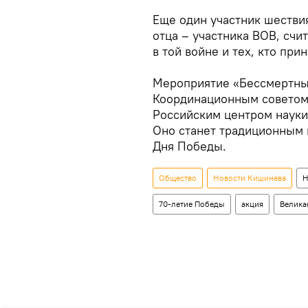
Еще один участник шестви
отца – участника ВОВ, счит
в той войне и тех, кто пр
Мероприятие «Бессмертны
Координационным советом 
Российским центром науки
Оно станет традиционным 
Дня Победы.
Общество
Новости Кишинева
Н
70-летие Победы
акция
Велика