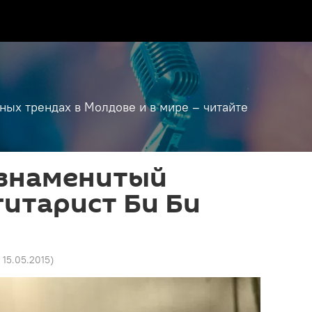
дных трендах в Молдове и в мире – читайте
 знаменитый
итарист Би Би
7 15.05.2015
)