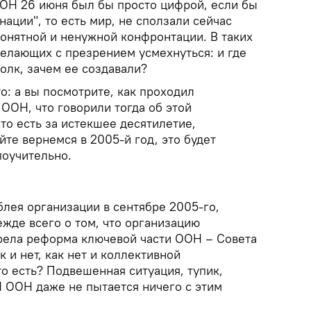
ОН 26 июня был бы просто цифрой, если бы
ации", то есть мир, не сползали сейчас
понятной и ненужной конфронтации. В таких
желающих с презрением усмехнуться: и где
толк, зачем ее создавали?
о: а вы посмотрите, как проходил
ООН, что говорили тогда об этой
 то есть за истекшее десятилетие,
йте вернемся в 2005-й год, это будет
поучительно.
лея организации в сентябре 2005-го,
жде всего о том, что организацию
зрела реформа ключевой части ООН – Совета
 и нет, как нет и коллективной
о есть? Подвешенная ситуация, тупик,
И ООН даже не пытается ничего с этим