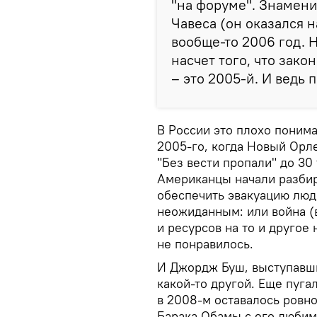
"на форуме". Знамени
Чавеса (он оказался н
вообще-то 2006 год. 
насчет того, что зако
– это 2005-й. И ведь 
В России это плохо понима
2005-го, когда Новый Орле
"Без вести пропали" до 30
Американцы начали разбир
обеспечить эвакуацию люд
неожиданным: или война (
и ресурсов на то и другое 
не понравилось.
И Джордж Буш, выступавши
какой-то другой. Еще пуга
в 2008-м оставалось ровно
Барака Обамы с его любим