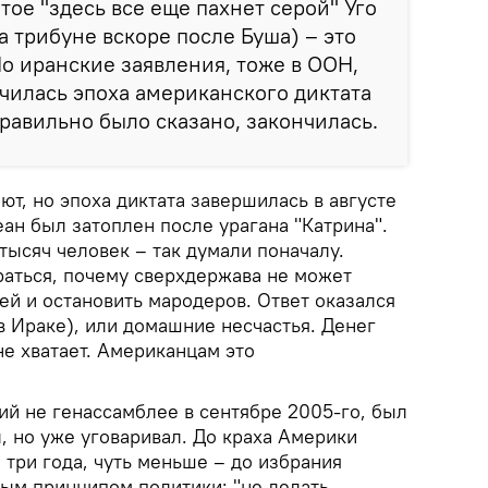
тое "здесь все еще пахнет серой" Уго
а трибуне вскоре после Буша) – это
Но иранские заявления, тоже в ООН,
нчилась эпоха американского диктата
правильно было сказано, закончилась.
ют, но эпоха диктата завершилась в августе
ан был затоплен после урагана "Катрина".
 тысяч человек – так думали поначалу.
аться, почему сверхдержава не может
ей и остановить мародеров. Ответ оказался
в Ираке), или домашние несчастья. Денег
не хватает. Американцам это
й не генассамблее в сентябре 2005-го, был
л, но уже уговаривал. До краха Америки
 три года, чуть меньше – до избрания
ым принципом политики: "не делать