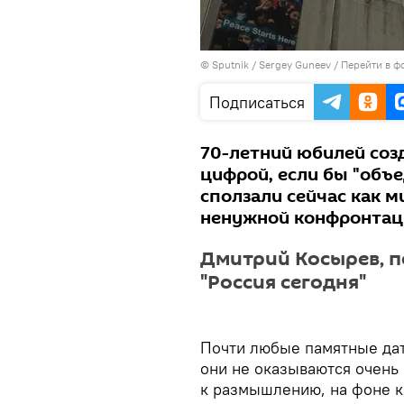
© Sputnik / Sergey Guneev
/
Перейти в ф
Подписаться
70-летний юбилей соз
цифрой, если бы "объе
сползали сейчас как м
ненужной конфронтаци
Дмитрий Косырев, 
"Россия сегодня"
Почти любые памятные дат
они не оказываются очень
к размышлению, на фоне ка