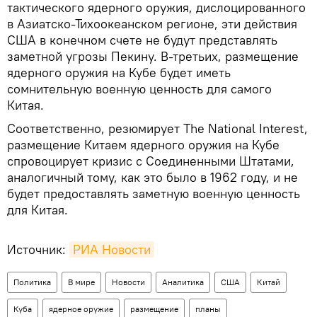
тактического ядерного оружия, дислоцированного
в Азиатско-Тихоокеанском регионе, эти действия
США в конечном счете не будут представлять
заметной угрозы Пекину. В-третьих, размещение
ядерного оружия на Кубе будет иметь
сомнительную военную ценность для самого
Китая.
Соответственно, резюмирует The National Interest,
размещение Китаем ядерного оружия на Кубе
спровоцирует кризис с Соединенными Штатами,
аналогичный тому, как это было в 1962 году, и не
будет предоставлять заметную военную ценность
для Китая.
Источник:
РИА Новости
Политика
В мире
Новости
Аналитика
США
Китай
Куба
ядерное оружие
размещение
планы