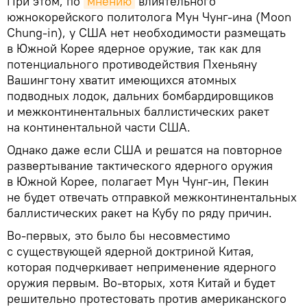
При этом, по
мнению
влиятельного
южнокорейского политолога Мун Чунг-ина (Moon
Chung-in), у США нет необходимости размещать
в Южной Корее ядерное оружие, так как для
потенциального противодействия Пхеньяну
Вашингтону хватит имеющихся атомных
подводных лодок, дальних бомбардировщиков
и межконтинентальных баллистических ракет
на континентальной части США.
Однако даже если США и решатся на повторное
развертывание тактического ядерного оружия
в Южной Корее, полагает Мун Чунг-ин, Пекин
не будет отвечать отправкой межконтинентальных
баллистических ракет на Кубу по ряду причин.
Во-первых, это было бы несовместимо
с существующей ядерной доктриной Китая,
которая подчеркивает неприменение ядерного
оружия первым. Во-вторых, хотя Китай и будет
решительно протестовать против американского