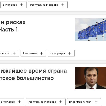
В Молдове
Республика Молдова
de Economii"
МВФ
национализация
и рисках
асть 1
овости
Аналитика
интеграция
Евроинтеграция: вчера, сегодня, завтра
лижайшее время страна
тское большинство
В Молдове
Республика Молдова
Владимир Филат