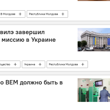
В Молдове
Республика Молдова
пересмотр
итоги
Партия социалистов Республики Молдова
эвилэ завершил
 миссию в Украине
бщество
Украина
Республика Молдова
о ВЕМ должно быть в