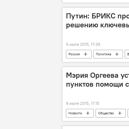
МВФ
коалиция
пе
Путин: БРИКС пр
решению ключевы
9 июля 2015, 17:39
Россия
Политика
безопасность
Владимир Пу
Мэрия Оргеева ус
пунктов помощи 
9 июля 2015, 17:15
Новости
Общество
пострадавшие от жары