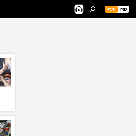
РУС
MD