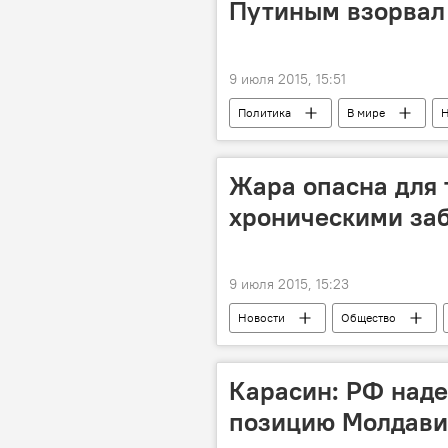
Путиным взорвал
9 июля 2015, 15:51
Политика
В мире
Н
мультфильм
просмотры
Жара опасна для т
хроническими за
9 июля 2015, 15:23
Новости
Общество
Научно-практический центр медици
рекомендации
Карасин: РФ наде
позицию Молдави