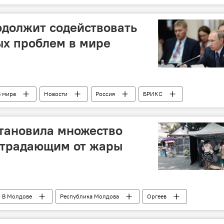
реговоры
одолжит содействовать
х проблем в мире
В мире
Новости
Россия
БРИКС
тин
тановила множество
страдающим от жары
В Молдове
Республика Молдова
Оргеев