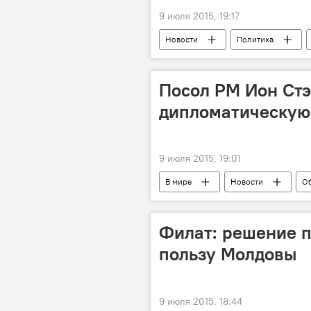
9 июля 2015, 19:17
Новости
Политика
Апелляционная палата Бельц
муниципальный совет Кишинева
Посол РМ Ион Ст
местные выборы
дипломатическую
9 июля 2015, 19:01
В мире
Новости
О
Павел Климкин
посол
Филат: решение п
пользу Молдовы
9 июля 2015, 18:44