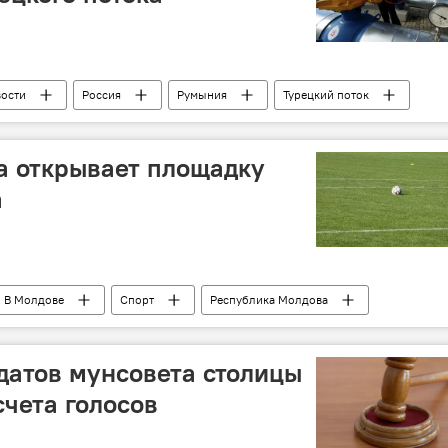
ости
Россия
Румыния
Турецкий поток
а открывает площадку
а
В Молдове
Спорт
Республика Молдова
спортивная площадка
мини-футбол
датов мунсовета столицы
счета голосов