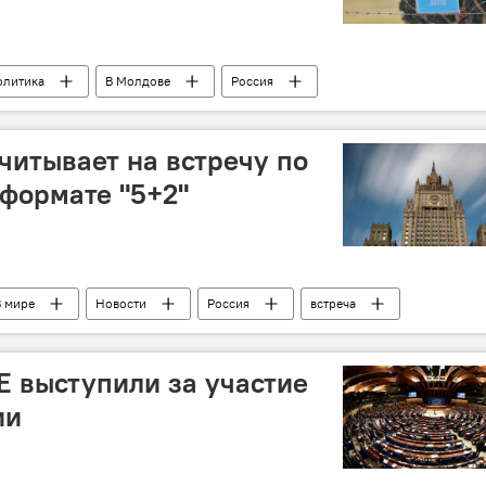
олитика
В Молдове
Россия
ия
обсуждение
Приднестровское урегулирование
читывает на встречу по
формате "5+2"
В мире
Новости
Россия
встреча
формат "5+2"
 выступили за участие
ии