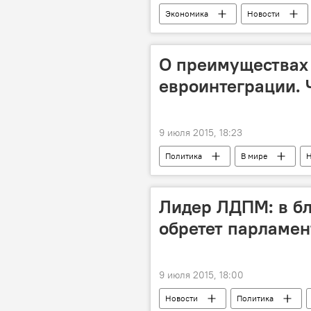
Экономика
Новости
Владимир Филат
АО "Banca 
ликвидация
О преимуществах 
евроинтеграции. Ч
9 июля 2015, 18:23
Политика
В мире
Н
преимущества
риски
Лидер ЛДПМ: в б
обретет парламен
9 июля 2015, 18:00
Новости
Политика