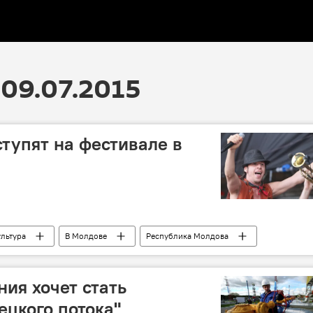
09.07.2015
ступят на фестивале в
ультура
В Молдове
Республика Молдова
рок
гастроли
выступление
ия хочет стать
ецкого потока"