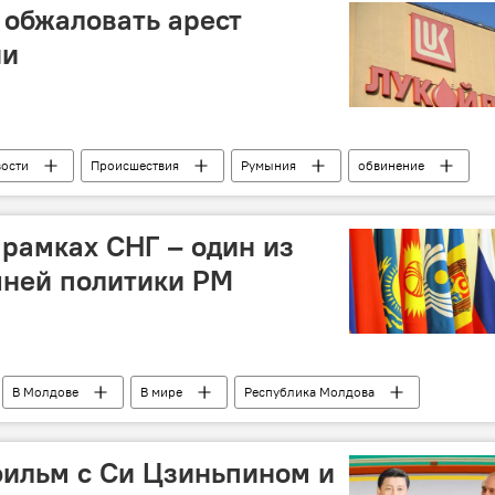
обжаловать арест
ии
ости
Происшествия
Румыния
обвинение
 рамках СНГ – один из
шней политики РМ
В Молдове
В мире
Республика Молдова
протокол
Парламент
фильм с Си Цзиньпином и