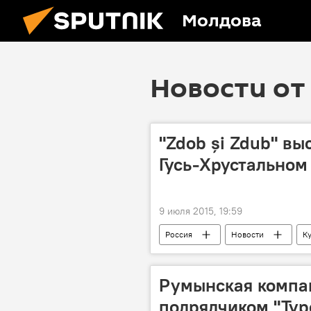
Молдова
Новости от 
"Zdob și Zdub" вы
Гусь-Хрустальном
9 июля 2015, 19:59
Россия
Новости
К
Россия
Игорь Дынга
Zdob şi Zdub
фестиваль
Румынская компан
подрядчиком "Тур