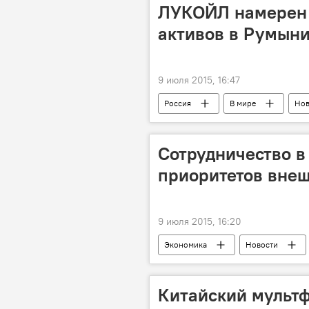
ЛУКОЙЛ намерен 
активов в Румын
9 июля 2015, 16:47
Россия
В мире
Нов
арест активов
Лукойл
Сотрудничество в
приоритетов вне
9 июля 2015, 16:20
Экономика
Новости
СНГ
ратификация
Китайский мульт