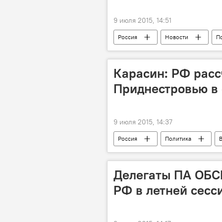
9 июля 2015, 14:51
Россия
Новости
П
Республика Молдова
позиц
миротворцы
Карасин: РФ расс
Приднестровью в 
9 июля 2015, 14:37
Россия
Политика
Приднестровское урегулирование
Делегаты ПА ОБСЕ
РФ в летней сесс