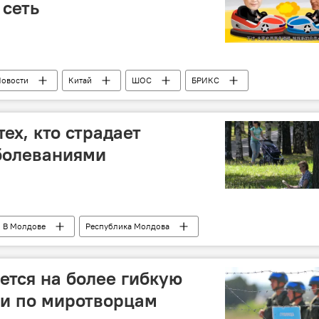
 сеть
овости
Китай
ШОС
БРИКС
Культура
ех, кто страдает
болеваниями
В Молдове
Республика Молдова
ны скорой помощи Кишинева
жара
защита
ется на более гибкую
и по миротворцам