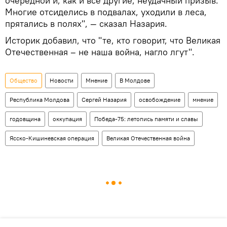
очередной и, как и все другие, неудачный призыв.
Многие отсиделись в подвалах, уходили в леса,
прятались в полях", — сказал Назария.
Историк добавил, что "те, кто говорит, что Великая
Отечественная – не наша война, нагло лгут".
Общество
Новости
Мнение
В Молдове
Республика Молдова
Сергей Назария
освобождение
мнение
годовщина
оккупация
Победа-75: летопись памяти и славы
Ясско-Кишиневская операция
Великая Отечественная война