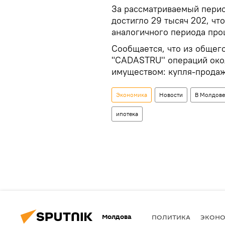
За рассматриваемый перио
достигло 29 тысяч 202, чт
аналогичного периода про
Сообщается, что из общег
"CADASTRU'' операций око
имуществом: купля-продажа
Экономика
Новости
В Молдове
ипотека
Молдова
ПОЛИТИКА
ЭКОН