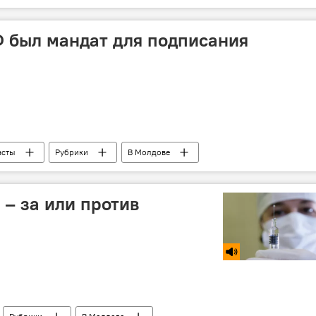
встречи
лидеры стран
Владимир Путин
ссамблея ООН
выступление
Ф был мандат для подписания
асты
Рубрики
В Молдове
 – за или против