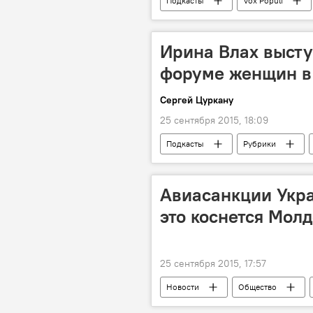
Подкасты
Vox Populi
Ирина Влах высту
форуме женщин в
Сергей Цуркану
25 сентября 2015, 18:09
Подкасты
Рубрики
Авиасанкции Укра
это коснется Мол
25 сентября 2015, 17:57
Новости
Общество
Украина
Россия
Ре