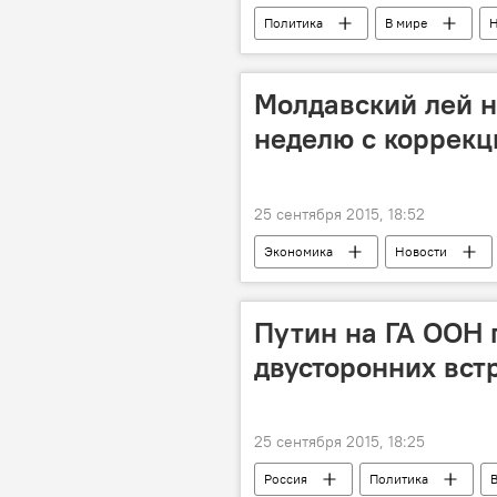
Политика
В мире
Н
саммит
Молдавский лей 
неделю с коррекц
25 сентября 2015, 18:52
Экономика
Новости
молдавский лей
курс валют
Национальный банк Молдовы
Путин на ГА ООН 
двусторонних встр
25 сентября 2015, 18:25
Россия
Политика