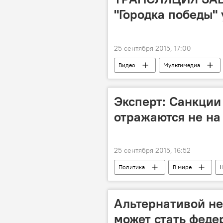
"Городка победы"
25 сентября 2015, 17:00
Видео
Мультимедиа
Эксперт: Санкции
отражаются не на 
25 сентября 2015, 16:52
Политика
В мире
Н
Валентина Матвиенко
терро
Альтернативой н
может стать феде