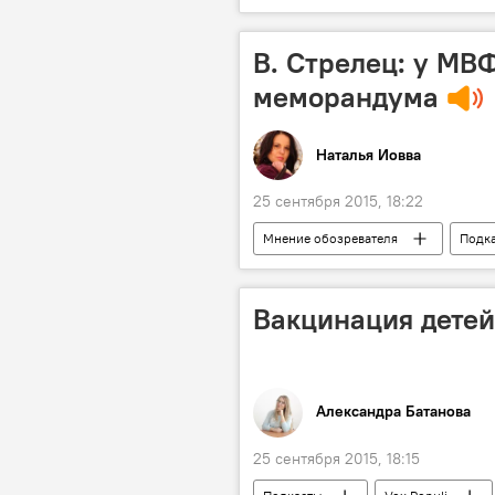
Нью-Йорк
президент РФ
Нил Ушаков
Генеральная А
В. Стрелец: у МВ
меморандума
Наталья Иовва
25 сентября 2015, 18:22
Мнение обозревателя
Подк
Вакцинация детей
Александра Батанова
25 сентября 2015, 18:15