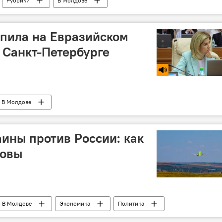
Рубрики
В Молдове
пила на Евразийском
 Санкт-Петербурге
В Молдове
ины против России: как
довы
В Молдове
Экономика
Политика
спублика Молдова
запрет
авиакомпании