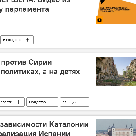
 у парламента
В Молдове
 против Сирии
политиках, а на детях
овости
Общество
санкции
рист
езависимости Каталонии
рализация Испании