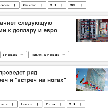
овости
Общество
США
ООН
начнет следующую
ии к доллару и евро
В Молдове
Республика Молдова
доллар
евро
проведет ряд
еч и "встреч на ногах"
В мире
Новости
Россия
США