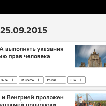
25.09.2015
А выполнять указания
ию прав человека
В мире
Общество
Россия
США
ранты
усыновление
заявление
насилие
пенитенциарная система
дискриминация
 и Венгрией проложен
 колючей проволоки