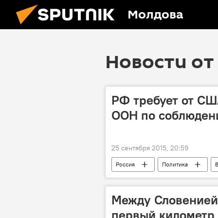
Молдова
Новости от 
РФ требует от СШ
ООН по соблюден
25 сентября 2015, 20:59
Россия
Политика
ООН
МИД РФ
миг
Гуантанамо
спецслужбы
Между Словенией
первый километр