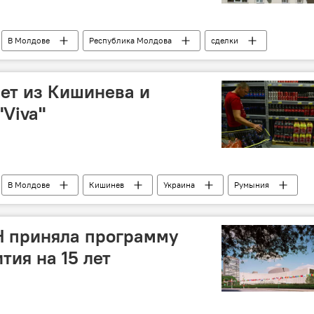
В Молдове
Республика Молдова
сделки
ает из Кишинева и
"Viva"
В Молдове
Кишинев
Украина
Румыния
Н приняла программу
тия на 15 лет