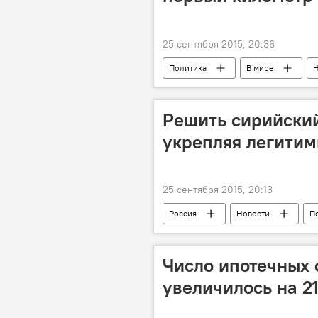
25 сентября 2015, 20:36
Политика
В мире
Н
беженцы
шенген
з
Решить сирийски
укрепляя легитим
25 сентября 2015, 20:13
Россия
Новости
П
США
Сирия
Асад
терроризм
ИГ
Вла
Число ипотечных 
Совет Безопасности ООН
увеличилось на 2