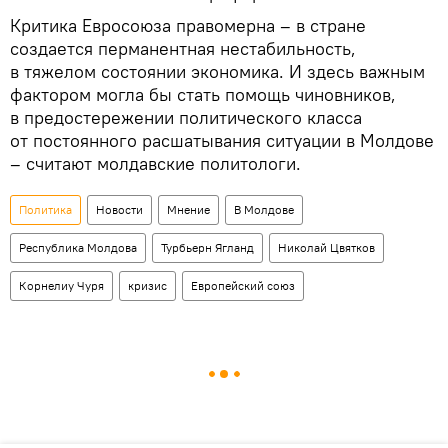
Критика Евросоюза правомерна – в стране
создается перманентная нестабильность,
в тяжелом состоянии экономика. И здесь важным
фактором могла бы стать помощь чиновников,
в предостережении политического класса
от постоянного расшатывания ситуации в Молдове
– считают молдавские политологи.
Политика
Новости
Мнение
В Молдове
Республика Молдова
Турбьерн Ягланд
Николай Цвятков
Корнелиу Чуря
кризис
Европейский союз