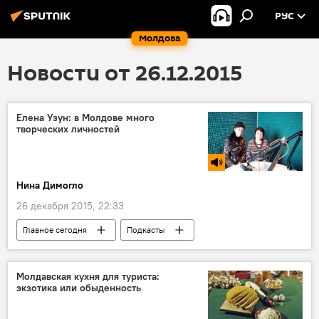
РУС
Молдова
Новости от 26.12.2015
Елена Узун: в Молдове много
творческих личностей
Нина Димогло
26 декабря 2015, 22:33
Главное сегодня
Подкасты
Передачи
Республика Молдова
музыка
критика
Молдавская кухня для туриста:
экзотика или обыденность