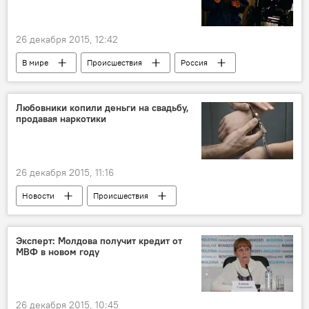
26 декабря 2015, 12:42
В мире
Происшествия
Россия
оружие
Любовники копили деньги на свадьбу,
продавая наркотики
26 декабря 2015, 11:16
Новости
Происшествия
В Молдове
Республика Молдова
арест
задержание
наркотики
Эксперт: Молдова получит кредит от
МВФ в новом году
26 декабря 2015, 10:45