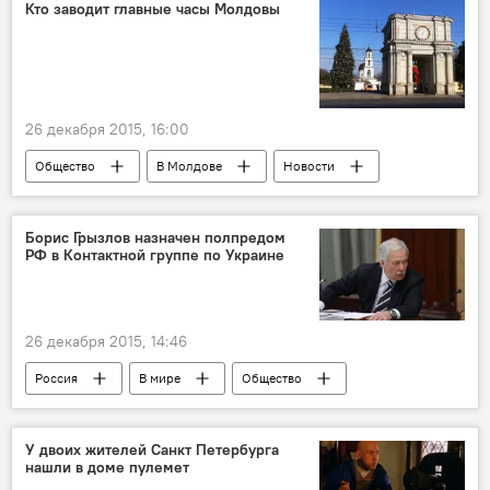
Наталья Гордиенко
Марина Таубер
Кто заводит главные часы Молдовы
дети
благотворительность
певица
ярмарка
сироты
Милосердие
Новый год и Рождество в Молдове 2021
26 декабря 2015, 16:00
Общество
В Молдове
Новости
Кишинев
Борис Грызлов назначен полпредом
РФ в Контактной группе по Украине
26 декабря 2015, 14:46
Россия
В мире
Общество
Россия
У двоих жителей Санкт Петербурга
нашли в доме пулемет