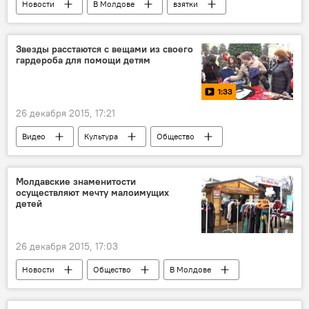
Новости
В Молдове
взятки
коррупция
вымогательство
Звезды расстаются с вещами из своего
гардероба для помощи детям
1:33
26 декабря 2015, 17:21
Видео
Культура
Общество
Мультимедиа
В Молдове
Молдавия
Оргеев
Милосердие
Молдавские знаменитости
осуществляют мечту малоимущих
детей
26 декабря 2015, 17:03
Новости
Общество
В Молдове
Республика Молдова
Оля Тира