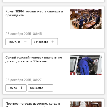
Республика Молдова
Мидриган
казино
игорный бизнес
Кому ПКРМ готовит места спикера и
президента
игромания
26 декабря 2015, 08:45
Политика
В Молдове
Республика Молдова
зарплата
спикер
Парламент
президент
Cамый толстый человек планеты не
дожил до своего 39-летия
26 декабря 2015, 08:27
В мире
Общество
Прогноз погоды: известно, когда в