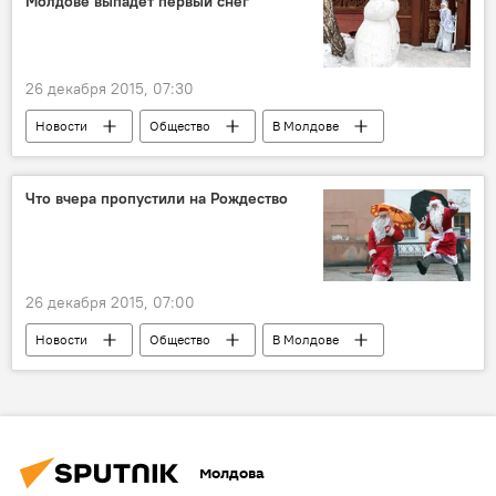
Молдове выпадет первый снег
26 декабря 2015, 07:30
Новости
Общество
В Молдове
Новый год
снег
Новый год и Рождество в Молдове 2021
Что вчера пропустили на Рождество
26 декабря 2015, 07:00
Новости
Общество
В Молдове
Республика Молдова
праздник
итоги
Рождество
Новый год и Рождество в Молдове 2021
Молдова