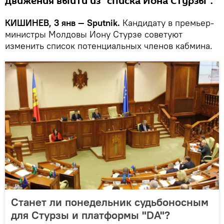
движения выйти из "списка Иона Стурзы".
КИШИНЕВ, 3 янв — Sputnik.
Кандидату в премьер-
министры Молдовы Иону Стурзе советуют
изменить список потенциальных членов кабмина.
Станет ли понедельник судьбоносным
для Стурзы и платформы "DA"?