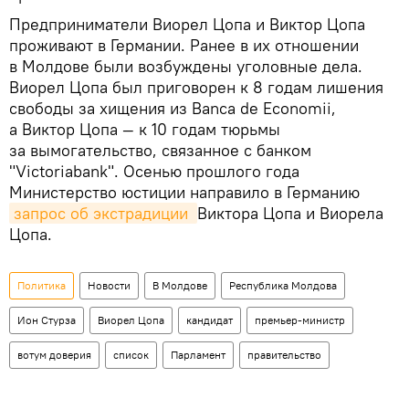
Предприниматели Виорел Цопа и Виктор Цопа
проживают в Германии. Ранее в их отношении
в Молдове были возбуждены уголовные дела.
Виорел Цопа был приговорен к 8 годам лишения
свободы за хищения из Banca de Economii,
а Виктор Цопа — к 10 годам тюрьмы
за вымогательство, связанное с банком
"Victoriabank". Осенью прошлого года
Министерство юстиции направило в Германию
запрос об экстрадиции 
Виктора Цопа и Виорела
Цопа.
Политика
Новости
В Молдове
Республика Молдова
Ион Стурза
Виорел Цопа
кандидат
премьер-министр
вотум доверия
список
Парламент
правительство