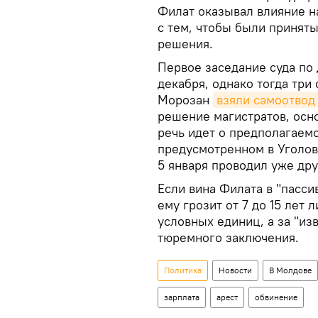
Филат оказывал влияние н
с тем, чтобы были принят
решения.
Первое заседание суда по
декабря, однако тогда три
Морозан
взяли самоотвод
решение магистратов, осно
речь идет о предполагаемо
предусмотренном в Уголов
5 января проводил уже дру
Если вина Филата в "пасси
ему грозит от 7 до 15 лет
условных единиц, а за "из
тюремного заключения.
Политика
Новости
В Молдове
зарплата
арест
обвинение