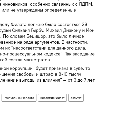
а чиновников, особенно связанных с ЛДПМ,
ы или не утверждены определенные
 делу Филата должно было состояться 29
 судьи Сильвия Гырбу, Михаил Диакону и Ион
. По словам Бецишор, это было личное
ванное на ряде аргументов. В частности,
м их "несоответствии для данного дела,
но-процессуальном кодексе". Так заседание
гой состав магистратов.
вной коррупции" будет признана в суде, то
 лишения свободы и штраф в 8-10 тысяч
влечение выгоды из влияния" — от 3 до 7 лет
Республика Молдова
Владимир Филат
депутат