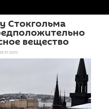
у Стокгольма
редположительно
сное вещество
 26.07.2021
)