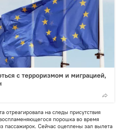
оться с терроризмом и миграцией,
н
та отреагировала на следы присутствия
овоспламеняющегося порошка во время
из пассажирок. Сейчас оцеплены зал вылета