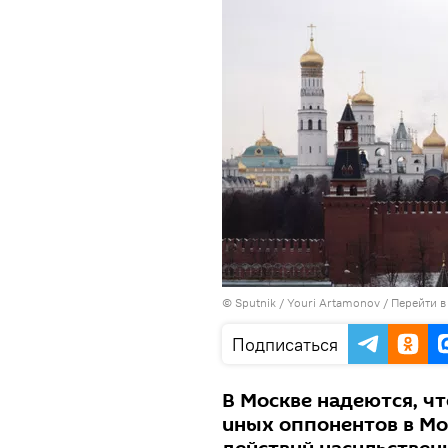
© Sputnik / Youri Artamonov
/
Перейти в
Подписаться
В Москве надеются, ч
иных оппонентов в Мо