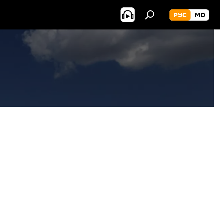
РУС
MD