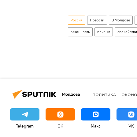
Россия
Новости
В Молдове
законность
призыв
спокойстви
Молдова
ПОЛИТИКА
ЭКОН
Telegram
OK
Макс
VK