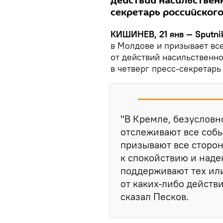
действий насильственн
секретарь российского
КИШИНЕВ, 21 янв — Sputni
в Молдове и призывает вс
от действий насильственн
в четверг пресс-секретар
"В Кремле, безуслов
отслеживают все собы
призывают все сторо
к спокойствию и надею
поддерживают тех ил
от каких-либо действ
сказал Песков.