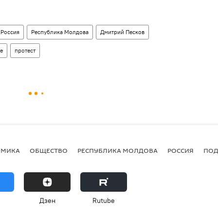
Россия
Республика Молдова
Дмитрий Песков
е
протест
ОМИКА
ОБЩЕСТВО
РЕСПУБЛИКА МОЛДОВА
РОССИЯ
ПОД
Дзен
Rutube