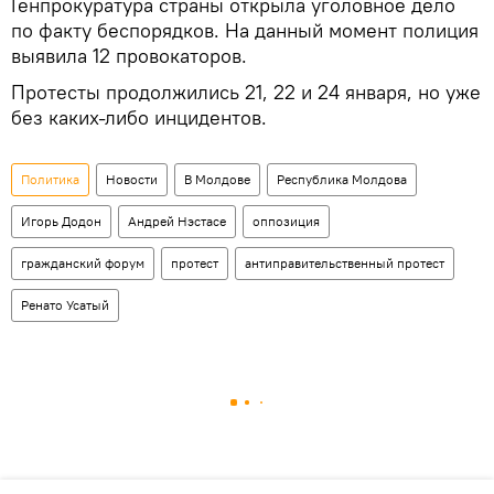
Генпрокуратура страны открыла уголовное дело
по факту беспорядков. На данный момент полиция
выявила 12 провокаторов.
Протесты продолжились 21, 22 и 24 января, но уже
без каких-либо инцидентов.
Политика
Новости
В Молдове
Республика Молдова
Игорь Додон
Андрей Нэстасе
оппозиция
гражданский форум
протест
антиправительственный протест
Ренато Усатый