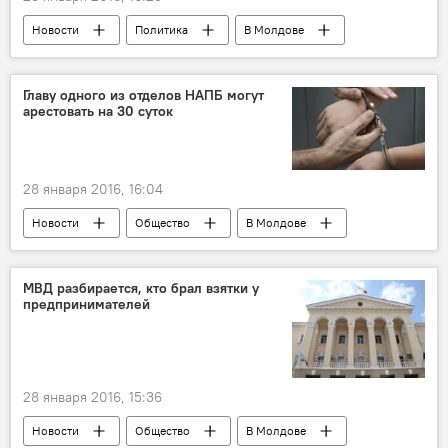
Новости
Политика
В Молдове
Республика Молдова
Андриан Канду
Игорь Додон
требования
Главу одного из отделов НАПБ могут
арестовать на 30 суток
оппозиция
протест
антиправительственный протест
28 января 2016, 16:04
Новости
Общество
В Молдове
Республика Молдова
Национальное агентство продовольственной безопасности
МВД разбирается, кто брал взятки у
предпринимателей
суд
предварительный арест
заседание
28 января 2016, 15:36
Новости
Общество
В Молдове