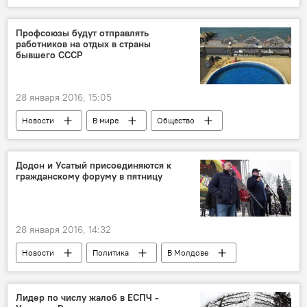
Республика Молдова
Павел Филип
Таможенная служба
Налоговая инспекция
Профсоюзы будут отправлять
работников на отдых в страны
экономическая полиция
расследование
бывшего СССР
взятки
28 января 2016, 15:05
Новости
В мире
Общество
Беларусь
выставка
сотрудничество
коммюнике
СССР
Додон и Усатый присоединяются к
гражданскому форуму в пятницу
28 января 2016, 14:32
Новости
Политика
В Молдове
Республика Молдова
Игорь Додон
Андрей Нэстасе
оппозиция
Лидер по числу жалоб в ЕСПЧ -