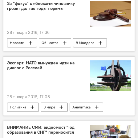
ставка рефинансирования
За "фокус" с яблоками чиновнику
грозят долгие годы тюрьмы
Национальный банк Молдовы
28 января 2016, 17:36
Новости
Общество
В Молдове
Республика Молдова
Александру Чобану
Национальное агентство продовольственной безопасности
Эксперт: НАТО вынужден идти на
диалог с Россией
НАПБ
домашний арест
28 января 2016, 17:03
Политика
В мире
Аналитика
ВНИМАНИЕ СМИ: видеомост "Год
образования в СНГ" переносится