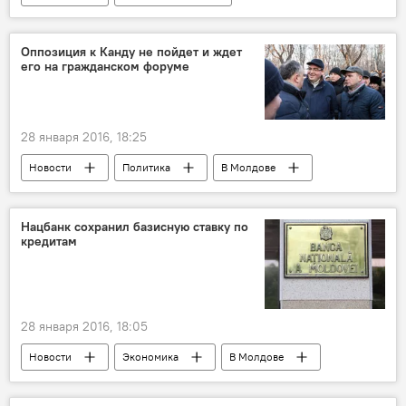
В Молдове
Россия
Республика Молдова
Польша
Оппозиция к Канду не пойдет и ждет
его на гражданском форуме
Александру Чобану
Национальное агентство продовольственной безопасности
НАПБ
сертификат
реэкспорт
28 января 2016, 18:25
схема
сговор
Новости
Политика
В Молдове
Республика Молдова
Ренато Усатый
Андриан Канду
Игорь Додон
Нацбанк сохранил базисную ставку по
кредитам
оппозиция
гражданский форум
антиправительственный протест
28 января 2016, 18:05
Новости
Экономика
В Молдове
Республика Молдова