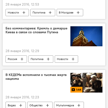
28 января 2016, 12:53
Новости
Политика
В Молдове
Республика Молдова
Андрей Нэстасе
DA
протест
Без комментариев: Кремль о демарше
Киева в связи со словами Путина
антиправительственный протест
28 января 2016, 12:29
Россия
Политика
Новости
В мире
Украина
Россия
Донбасс
обращение
позиция
В КЕДЕМе вспомнили о тысячах жертв
нацизма
высказывания
Владимир Путин
Совет Безопасности ООН
1:44
28 января 2016, 12:23
Видео
Общество
Мультимедиа