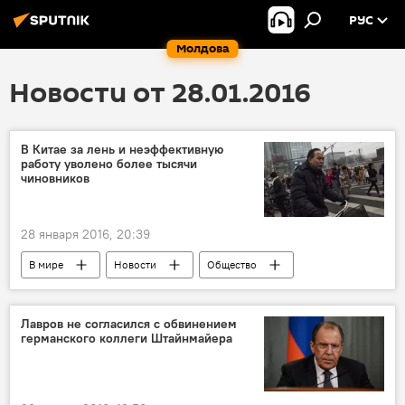
РУС
Молдова
Новости от 28.01.2016
В Китае за лень и неэффективную
работу уволено более тысячи
чиновников
28 января 2016, 20:39
В мире
Новости
Общество
КНР
Госсовет КНР
проверка
дисциплина
отстранение
Лавров не согласился с обвинением
германского коллеги Штайнмайера
наказание
лень