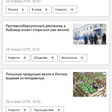
28 января 2016, 19:50
Россия
В мире
Новости
Общество
Россия
Германия
Франк-Вальтер Штайнмайер
Противотуберкулезный диспансер в
Рыбнице может открыться уже весной
Мартин Штельтнер
МИД РФ
реакция
несогласие
Сергей Лавров
28 января 2016, 19:21
Новости
Общество
Экономика
В Молдове
Приднестровье
Республика Молдова
Рыбница
Польскую продукцию везли в Россию,
выдавая за молдавскую
АНО "Евразийская интеграция"
строительство
диспансер
28 января 2016, 18:52
Новости
Происшествия