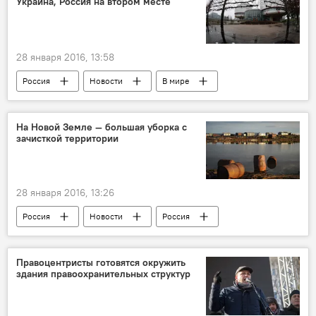
Украина, Россия на втором месте
гражданский форум
протест
антиправительственный протест
Ренато Усатый
28 января 2016, 13:58
Россия
Новости
В мире
Общество
Франция
ЕСПЧ
жалобы
страны
лидеры
На Новой Земле — большая уборка с
зачисткой территории
28 января 2016, 13:26
Россия
Новости
Россия
уборка
полигон
зачистка
Министерство обороны
Правоцентристы готовятся окружить
здания правоохранительных структур