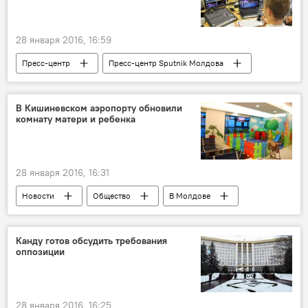
28 января 2016, 16:59
Пресс-центр
Пресс-центр Sputnik Молдова
Видео из пресс-центра
В Кишиневском аэропорту обновили
комнату матери и ребенка
28 января 2016, 16:31
Новости
Общество
В Молдове
Республика Молдова
"AVIA INVEST"
Международный аэропорт Кишинева
Канду готов обсудить требования
оппозиции
28 января 2016, 16:25