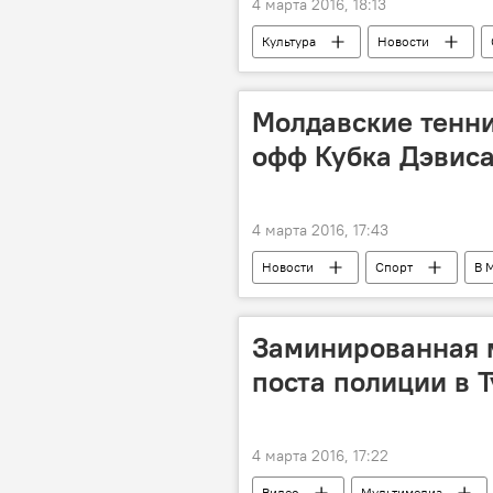
4 марта 2016, 18:13
Культура
Новости
Республика Молдова
МИД П
Приднестровское урегулирование
Молдавские тенни
офф Кубка Дэвис
4 марта 2016, 17:43
Новости
Спорт
В 
Мальта
Раду Албот
теннис
плей-офф
Заминированная 
поста полиции в 
4 марта 2016, 17:22
Видео
Мультимедиа