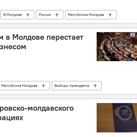
В Молдове
Россия
Республика Молдова
фальсификация
 в Молдове перестает
изнесом
Республика Молдова
Выборы президента
ровско-молдавского
рациях