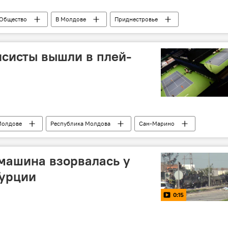
Общество
В Молдове
Приднестровье
риднестровья
книга
ретроспектива
систы вышли в плей-
а
Молдове
Республика Молдова
Сан-Марино
Андрей Чумак
Андрей Шолтояну
Кубок Дэвиса
машина взорвалась у
Турции
0:15