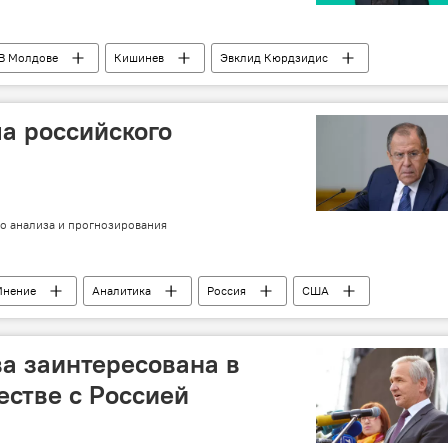
В Молдове
Кишинев
Эвклид Кюрдзидис
атр
кино
а российского
о анализа и прогнозирования
Мнение
Аналитика
Россия
США
нал
статья
российская дипломатия
а заинтересована в
естве с Россией