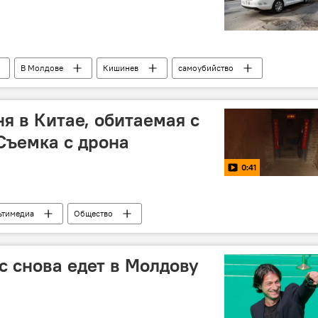
В Молдове
Кишинев
самоубийство
я в Китае, обитаемая с
Съемка с дрона
0:41
ьтимедиа
Общество
 снова едет в Молдову