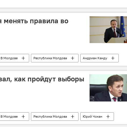
я менять правила во
В Молдове
Республика Молдова
Андриан Канду
туционный суд
зал, как пройдут выборы
В Молдове
Республика Молдова
Юрий Чокан
и
Кодекс о выборах
законодательство