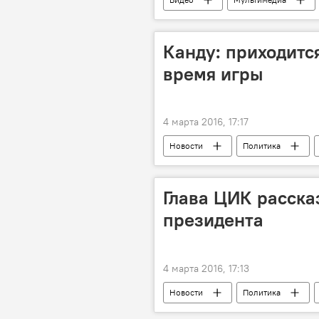
Канду: приходитс
время игры
4 марта 2016, 17:17
Новости
Политика
Выборы президента
Консти
Глава ЦИК расска
президента
4 марта 2016, 17:13
Новости
Политика
ЦИК
избирательные участк