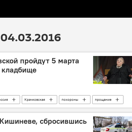
04.03.2016
ской пройдут 5 марта
м кладбище
оссия
Крачковская
похороны
прощание
 Кишиневе, сбросившись