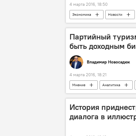
4 марта 2016, 18:50
Экономика
Новости
запрет
продукция
Партийный туризм
быть доходным б
Владимир Новосадюк
4 марта 2016, 18:21
Мнение
Аналитика
История приднест
диалога в иллюст