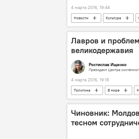
4 марта 2016, 19:44
Новости
Культура
8 Марта
встреча
те
Лавров и проблем
великодержавия
Ростислав Ищенко
Президент Центра системног
4 марта 2016, 19:18
Политика
В мире
Запад
кризис
жур
Сергей Лавров
Чиновник: Молдов
тесном сотруднич