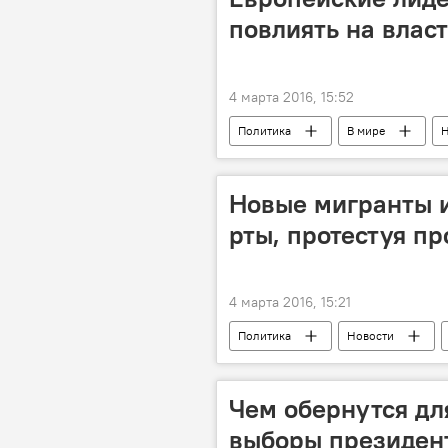
повлиять на влас
4 марта 2016, 15:52
Политика
В мире
Н
Италия
ФРГ
Сирия
Владимир Путин
Ангела Ме
Новые мигранты 
рты, протестуя пр
4 марта 2016, 15:21
Политика
Новости
Кале
лагерь
беже
Чем обернутся д
выборы президен