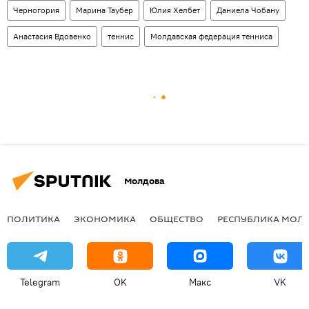
Черногория
Марина Таубер
Юлия Хелбет
Даниела Чобану
Анастасия Вдовенко
теннис
Молдавская федерация тенниса
Молдова
ПОЛИТИКА
ЭКОНОМИКА
ОБЩЕСТВО
РЕСПУБЛИКА МОЛ
Telegram
OK
Макс
VK