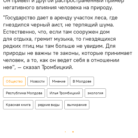
Он привел и другой распространенный пример
негативного влияния человека на природу.
"Государство дает в аренду участок леса, где
гнездился черный аист, не терпящий шума.
Естественно, что, если там сооружен дом
для отдыха, гремит музыка, то гнездящихся
редких птиц мы там больше не увидим. Для
природы не важны те законы, которые принимает
человек, а то, как он ведет себя в отношении
нее", — сказал Тромбицкий.
Общество
Новости
Мнение
В Молдове
Республика Молдова
Илья Тромбицкий
экология
Красная книга
редкие виды
вымирание