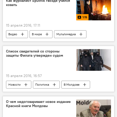
Как журналист Sputnik гвозди учился
ковать
1:15
15 апреля 2016, 17:11
Видео
В мире
Мультимедиа
Общество
Список свидетелей со стороны
защиты Филата утвержден судом
15 апреля 2016, 16:57
Новости
Политика
В Молдове
Республика Молдова
Владимир Филат
Адриана Бецишор
Игорь Попа
О чем недоговаривает новое издание
Красной книги Молдовы
свидетели