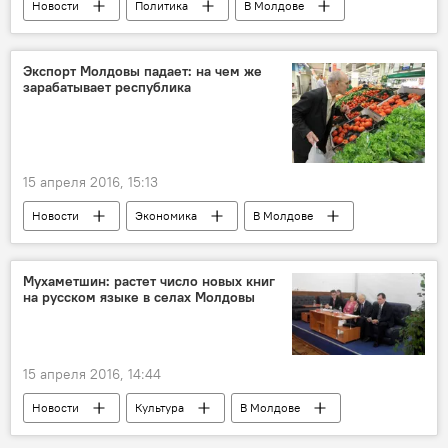
Новости
Политика
В Молдове
Республика Молдова
Владимир Филат
Игорь Попа
пенитенциар №13
Экспорт Молдовы падает: на чем же
зарабатывает республика
камера
15 апреля 2016, 15:13
Новости
Экономика
В Молдове
Республика Молдова
Елена Горелова
Национальное бюро статистики
Мухаметшин: растет число новых книг
на русском языке в селах Молдовы
министерство экономики
экспорт
импорт
реэкспорт
продукция
15 апреля 2016, 14:44
Новости
Культура
В Молдове
Россия
Республика Молдова