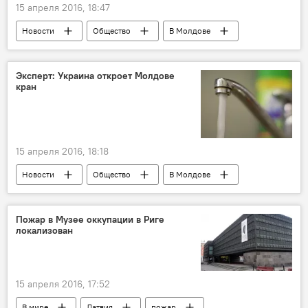
15 апреля 2016, 18:47
Новости
Общество
В Молдове
Республика Молдова
Ион Штефэницэ
здание
незаконное строительство
Эксперт: Украина откроет Молдове
кран
15 апреля 2016, 18:18
Новости
Общество
В Молдове
Украина
Республика Молдова
Днестр
Илья Тромбицкий
решение
Пожар в Музее оккупации в Риге
локализован
уровень
водосброс
экосистема
15 апреля 2016, 17:52
В мире
Латвия
пожар