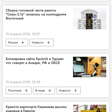
Приднестровье
Республика Молдова
Гагаузия
Ирина Влах
Сборка головной части ракеты
"Союз-2.1а" началась на космодроме
переговоры в формате "5+2"
Восточный
15 апреля 2016, 19:57
Россия
Новости
Блокировка сайта Sputnik в Турции:
что говорят в Анкаре, РФ и ОБСЕ
15 апреля 2016, 19:39
Политика
В мире
Новости
Общество
Турция
Sputnik
Красота аэропорта Кишинева высоко
оценена в Европе