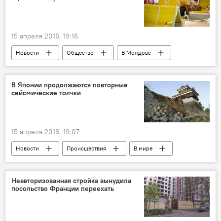
15 апреля 2016, 19:16
Новости
Общество
В Молдове
Республика Молдова
AVIA INVEST
Международный аэропорт Кишинева
В Японии продолжаются повторные
сейсмические толчки
дизайн
15 апреля 2016, 19:07
Новости
Происшествия
В мире
Япония
Синдзо Абэ
землетрясение
Сергей Лавров
Неавторизованная стройка вынудила
посольство Франции переехать