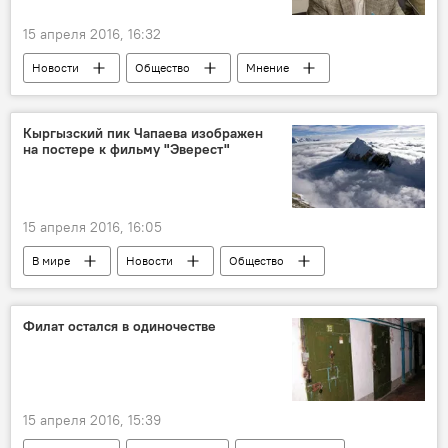
15 апреля 2016, 16:32
Новости
Общество
Мнение
В Молдове
Республика Молдова
Илья Тромбицкий
экология
Кыргызский пик Чапаева изображен
на постере к фильму "Эверест"
Красная книга
редкие виды
вымирание
15 апреля 2016, 16:05
В мире
Новости
Общество
США
Кыргызстан
Голливуд
фильм
Культура
Филат остался в одиночестве
15 апреля 2016, 15:39