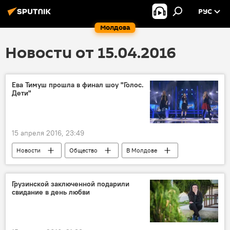
РУС
Молдова
Новости от 15.04.2016
Ева Тимуш прошла в финал шоу "Голос.
Дети"
15 апреля 2016, 23:49
Новости
Общество
В Молдове
Россия
Республика Молдова
Ева Тимуш
конкурс
финал
Грузинской заключенной подарили
свидание в день любви
Голос. Дети