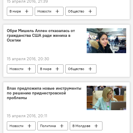
15 апреля 2016, 21:39
В мире
Новости
Общество
Грузия
любовь
заключенные
Обри Мишель Аллен отказалась от
гражданства США ради жениха в
Осетии
15 апреля 2016, 20:30
Новости
В мире
Общество
США
Южная Осетия
Пенсильвания
Владимир Путин
Влах предложила новые инструменты
по решению приднестровской
"прямая линия"
депортация
проблемы
колл-центр
15 апреля 2016, 20:11
Новости
Политика
В Молдове