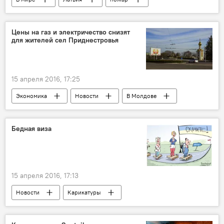
Цены на газ и электричество снизят
для жителей сел Приднестровья
15 апреля 2016, 17:25
Экономика
Новости
В Молдове
Приднестровье
Республика Молдова
цена
электроэнергия
стоимость
Бедная виза
удешевление
природный газ
села
15 апреля 2016, 17:13
Новости
Карикатуры
Мультимедиа