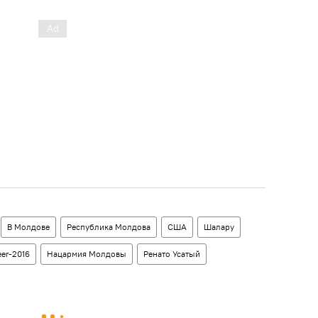
В Молдове
Республика Молдова
США
Шалару
eer-2016
Нацармия Молдовы
Ренато Усатый