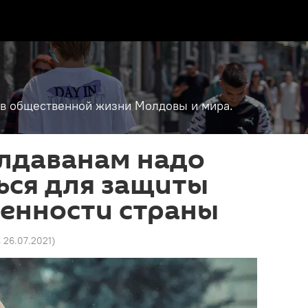
т в общественной жизни Молдовы и мира.
олдаванам надо
ься для защиты
венности страны
4 26.07.2021
)