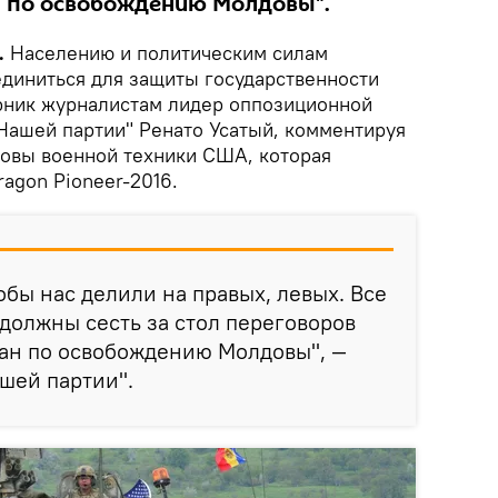
н по освобождению Молдовы".
.
Населению и политическим силам
диниться для защиты государственности
орник журналистам лидер оппозиционной
Нашей партии" Ренато Усатый, комментируя
овы военной техники США, которая
ragon Pioneer-2016.
обы нас делили на правых, левых. Все
должны сесть за стол переговоров
лан по освобождению Молдовы", —
шей партии".