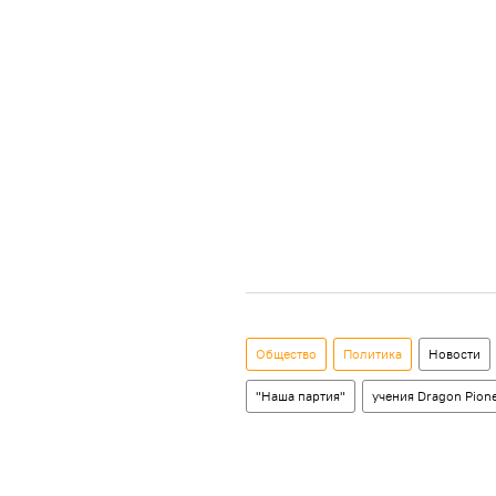
Общество
Политика
Новости
"Наша партия"
учения Dragon Pion