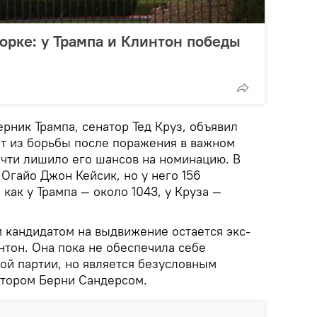
рке: у Трампа и Клинтон победы
рник Трампа, сенатор Тед Круз, объявил
ет из борьбы после поражения в важном
очти лишило его шансов на номинацию. В
 Огайо Джон Кейсик, но у него 156
 как у Трампа — около 1043, у Круза —
 кандидатом на выдвижение остается экс-
нтон. Она пока не обеспечила себе
й партии, но является безусловным
атором Берни Сандерсом.