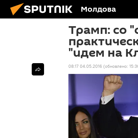
Молдова
Трамп: со 
практическ
"идем на К
08:17 04.05.2016
(обновлено:
15:3