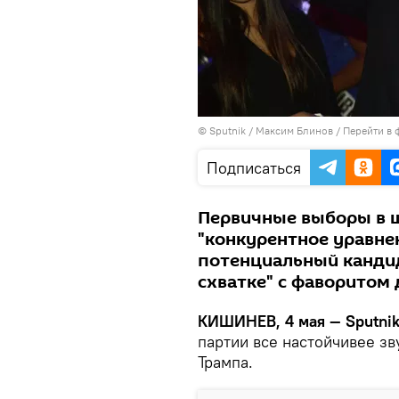
© Sputnik / Максим Блинов
/
Перейти в 
Подписаться
Первичные выборы в ш
"конкурентное уравнен
потенциальный кандид
схватке" с фаворитом
КИШИНЕВ, 4 мая — Sputni
партии все настойчивее зв
Трампа.