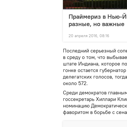
Праймериз в Нью-Йо
разные, но важные
20 апреля 2016, 08:16
Последний серьезный сопе
в среду о том, что выбыва
штате Индиана, которое п
гонке остается губернатор
делегатских голосов, тогда
около 572.
Среди демократов главным
госсекретарь Хиллари Кли
номинацию Демократическо
фаворитом в борьбе с сен