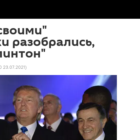
"своими"
и разобрались,
линтон"
0 23.07.2021
)