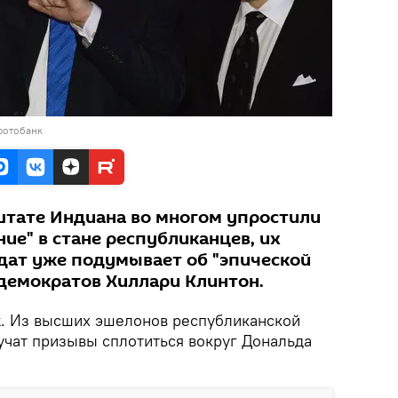
фотобанк
тате Индиана во многом упростили
ие" в стане республиканцев, их
ат уже подумывает об "эпической
 демократов Хиллари Клинтон.
k
. Из высших эшелонов республиканской
учат призывы сплотиться вокруг Дональда