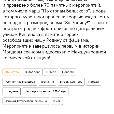
и проведено более 70 памятных мероприятий,
в том числе марш "По стопам Бельского", в ходе
которого участники пронесли георгиевскую ленту
рекордных размеров, знамя "За Родину!", а также
портреты родных фронтовиков по центральным
улицам Кишинева в память о героях,
освободивших нашу Родину от фашизма.
Мероприятие завершилось первым в истории
Молдовы сеансом видеосвязи с Международной
космической станцией.
Общество
В Молдове
В мире
Новости
Республика Молдова
Германия
Игорь Тулянцев
Победа
праздник
Наследники великой Победы
Великая Отечественная война
9 мая