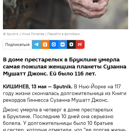
© Sputnik / Илья Питалев
/
Перейти в фотобанк
Подписаться
В доме престарелых в Бруклине умерла
самая пожилая женщина планеты Сузанна
Мушатт Джонс. Ей было 116 лет.
КИШИНЕВ, 13 мая — Sputnik.
В Нью-Йорке на 117
году жизни скончалась долгожительница из Книги
рекордов Гиннесса Сузанна Мушатт Джонс.
Джонс умерла в четверг в доме престарелых
в Бруклине. Последние 10 дней она серьезно
болела. У долгожительницы было 10 братьев
и сестер, которые отметили, что "ее долгая жизнь