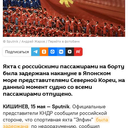
© Sputnik / Андрей Жаров
/
Перейти в фотобанк
Подписаться
Яхта с российскими пассажирами на борту
была задержана накануне в Японском
море представителями Северной Кореи, на
данный момент судно со всеми
пассажирами отпущено.
КИШИНЕВ, 15 мая — Sputnik
. Официальные
представители КНДР сообщили российской
стороне, что спортивная яхта "Элфин"
была 
задержана
по недоразумению, сообщил