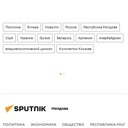
Политика
В мире
Новости
Россия
Республика Молдова
США
Украина
Грузия
Беларусь
Армения
Азербайджан
внешнеполитический цинизм
Константин Косачев
Молдова
ПОЛИТИКА
ЭКОНОМИКА
ОБЩЕСТВО
РЕСПУБЛИКА МОЛ