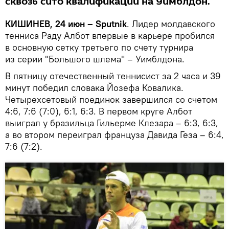
сквозь сито квалификации на Уимблдон.
КИШИНЕВ, 24 июн – Sputnik
. Лидер молдавского
тенниса Раду Албот впервые в карьере пробился
в основную сетку третьего по счету турнира
из серии "Большого шлема" – Уимблдона.
В пятницу отечественный теннисист за 2 часа и 39
минут победил словака Йозефа Ковалика.
Четырехсетовый поединок завершился со счетом
4:6, 7:6 (7:0), 6:1, 6:3. В первом круге Албот
выиграл у бразильца Гильерме Клезара – 6:3, 6:3,
а во втором переиграл француза Давида Геза – 6:4,
7:6 (7:2).