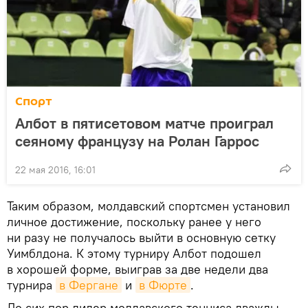
Спорт
Албот в пятисетовом матче проиграл
сеяному французу на Ролан Гаррос
22 мая 2016, 16:01
Таким образом, молдавский спортсмен установил
личное достижение, поскольку ранее у него
ни разу не получалось выйти в основную сетку
Уимблдона. К этому турниру Албот подошел
в хорошей форме, выиграв за две недели два
турнира
в Фергане
и
в Фюрте
.
До сих пор лидер молдавского тенниса дважды