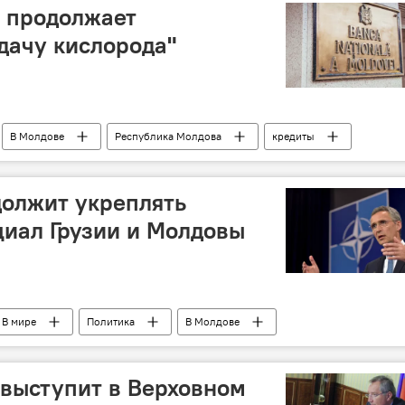
 продолжает
дачу кислорода"
В Молдове
Республика Молдова
кредиты
ациональный банк Молдовы
должит укреплять
иал Грузии и Молдовы
В мире
Политика
В Молдове
НАТО
Йенс Столтенберг
выступит в Верховном