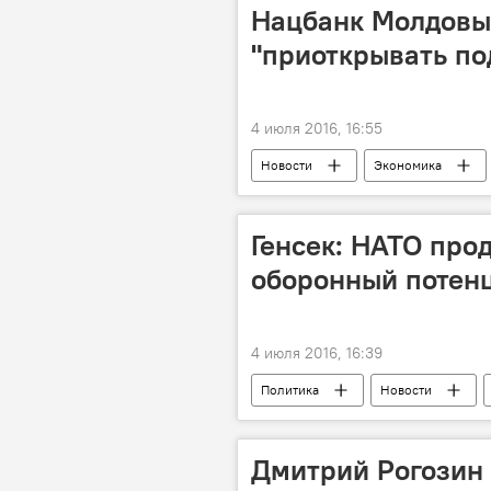
Нацбанк Молдовы
"приоткрывать по
4 июля 2016, 16:55
Новости
Экономика
ставка рефинансирования
Н
Генсек: НАТО про
оборонный потенц
4 июля 2016, 16:39
Политика
Новости
Республика Молдова
Грузия
Дмитрий Рогозин 