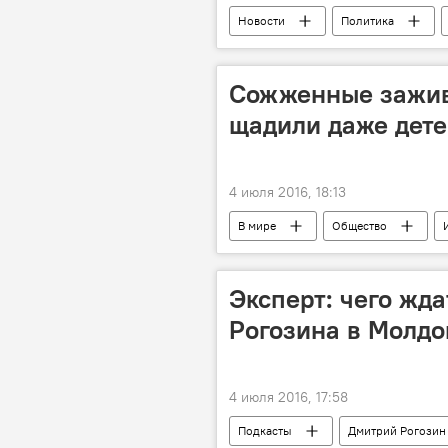
Новости
Политика
Йенс Столтенберг
НАТО
Сожженные зажив
щадили даже дет
4 июля 2016, 18:13
В мире
Общество
Хатынь
Большие истории
Эксперт: чего жд
Рогозина в Молдо
4 июля 2016, 17:58
Подкасты
Дмитрий Рогозин