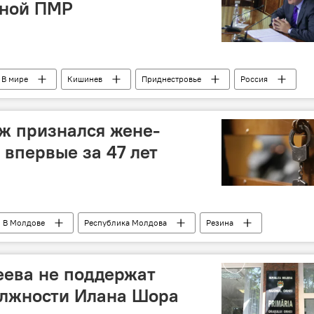
нной ПМР
В мире
Кишинев
Приднестровье
Россия
зит
встреча
обсуждения
трий Рогозин
ж признался жене-
 впервые за 47 лет
В Молдове
Республика Молдова
Резина
цепь
еева не поддержат
олжности Илана Шора