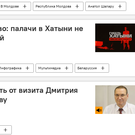
В Молдове
Республика Молдова
Анатол Шалару
сотрудничество
о: палачи в Хатыни не
ей
Инфографика
Мультимедиа
Беларуссия
ЛОНГРИДЫ
ать от визита Дмитрия
ву