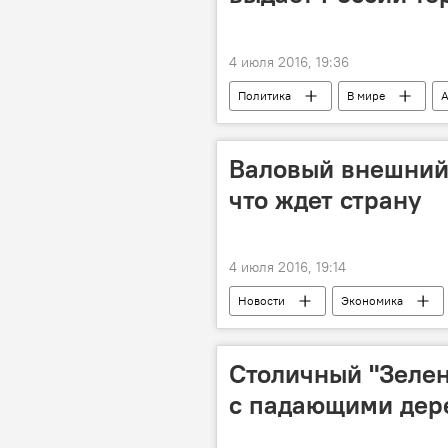
4 июля 2016, 19:36
Политика
В мире
А
экстрадиция
террорист
Валовый внешний 
что ждет страну
4 июля 2016, 19:14
Новости
Экономика
Национальный банк Молдовы
Столичный "Зеленх
с падающими дер