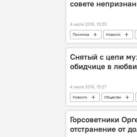
совете непризна
4 июля 2016, 15:55
Политика
Новости
Шевчук
Калмык
ви
Вадим Красносельский
Дми
Снятый с цепи му
обидчице в любви
4 июля 2016, 15:27
Новости
Общество
полиция
алкоголизм
Горсоветники Орг
отстранение от д