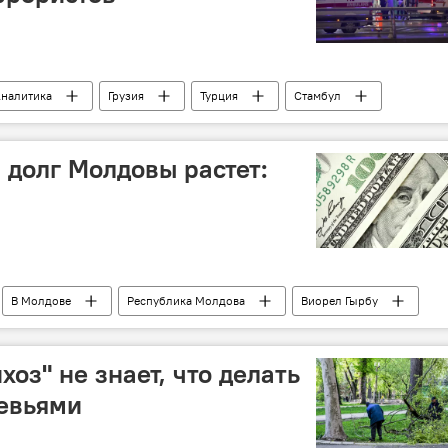
налитика
Грузия
Турция
Стамбул
Михаил Саакашвили
теракт
долг Молдовы растет:
В Молдове
Республика Молдова
Виорел Гырбу
оз" не знает, что делать
евьями