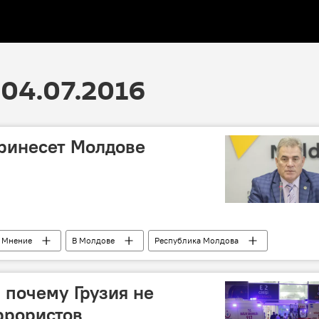
04.07.2016
ринесет Молдове
Мнение
В Молдове
Республика Молдова
обороноспособность
 почему Грузия не
ррористов