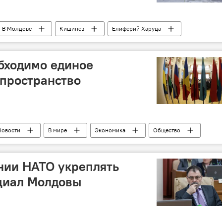
В Молдове
Кишинев
Елиферий Харуца
деревья
Погода
бходимо единое
пространство
Новости
В мире
Экономика
Общество
ги работы
нии НАТО укреплять
циал Молдовы