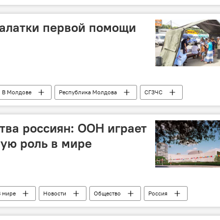
палатки первой помощи
В Молдове
Республика Молдова
СГЗЧС
тки
Погода
ва россиян: ООН играет
ую роль в мире
В мире
Новости
Общество
Россия