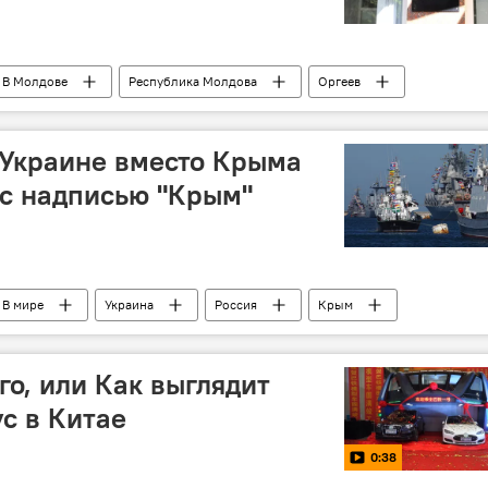
В Молдове
Республика Молдова
Оргеев
примар
голосование
куратура
 Украине вместо Крыма
с надписью "Крым"
В мире
Украина
Россия
Крым
военно-морские базы
черноморский флот
го, или Как выглядит
с в Китае
0:38