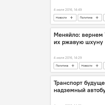
4 июля 2016, 14:49
Новости
Политика
Илан Шор
Павел Вережану
временное отстранение
про
Меняйло: вернем
их ржавую шхуну 
4 июля 2016, 14:29
Политика
Новости
Севастополь
Меняйло
Транспорт будуще
надземный автобу