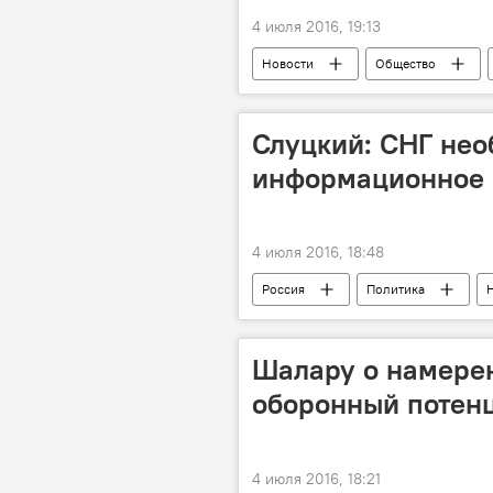
4 июля 2016, 19:13
Новости
Общество
Ассоциация "Зеленого хозяйства"
Слуцкий: СНГ нео
информационное 
4 июля 2016, 18:48
Россия
Политика
Слуцкий
ЕАЭС
ито
Шалару о намере
оборонный потен
4 июля 2016, 18:21