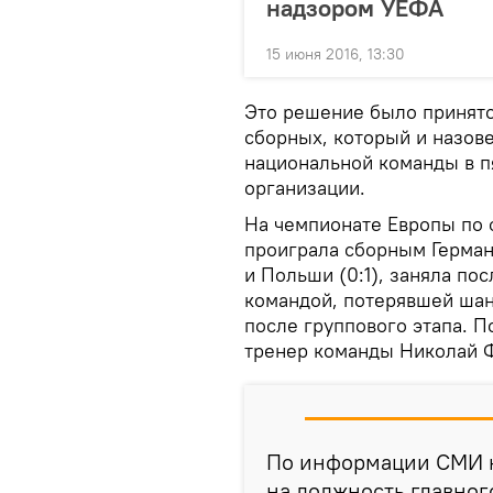
надзором УЕФА
15 июня 2016, 13:30
Это решение было принято
сборных, который и назове
национальной команды в п
организации.
На чемпионате Европы по 
проиграла сборным Германи
и Польши (0:1), заняла по
командой, потерявшей шан
после группового этапа. П
тренер команды Николай 
По информации СМИ 
на должность главног