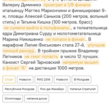
Валериу Думиникэ
проиграл в 1/8 финала
итальянцу Маттео Маркончини и финишировал 9-
м, пловцы Алексей Саньков (200 метров, вольный
стиль) и Татьяна Кишка (100 метров, брасс)
не сумели выйти в полуфиналы
, а толкательница
ядра Димитриана Сурду и молотометательница
Марина Никишенко
не попали в финал
. В
марафоне Лилия Фиськович стала 27-й,
улучшив 
личный рекорд
. В тройном прыжке Владимир
Летников
не смог попасть
в число 12 лучших.
Каноист Сергей Тарновский
напрямую вышел 
в финал "А"
на дистанции 1000 метров.
Спорт
Новости
РИО 2016
Новости
В Молдове
Республика Молдова
Рио-де-Жанейро
Наталья Стратулат
Олимпиада
метание диска