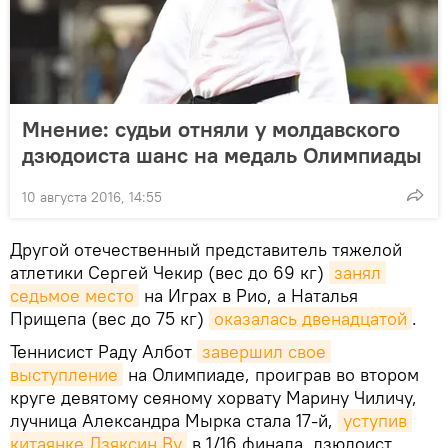
Мнение: судьи отняли у молдавского
дзюдоиста шанс на медаль Олимпиады
10 августа 2016, 14:55
Другой отечественный представитель тяжелой
атлетики Сергей Чекир (вес до 69 кг)
занял 
седьмое место
на Играх в Рио, а Наталья
Прищепа (вес до 75 кг)
оказалась двенадцатой
.
Теннисист Раду Албот
завершил свое 
выступление
на Олимпиаде, проиграв во втором
круге девятому сеяному хорвату Марину Чиличу,
лучница Александра Мырка стала 17-й,
уступив 
китаянке Дзяксин Ву
в 1/16 финала, дзюдоист