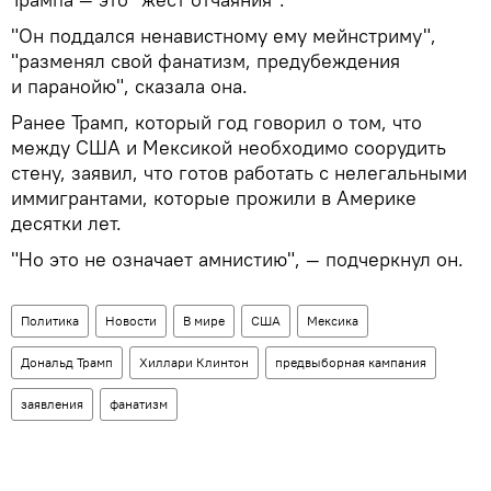
"Он поддался ненавистному ему мейнстриму",
"разменял свой фанатизм, предубеждения
и паранойю", сказала она.
Ранее Трамп, который год говорил о том, что
между США и Мексикой необходимо соорудить
стену, заявил, что готов работать с нелегальными
иммигрантами, которые прожили в Америке
десятки лет.
"Но это не означает амнистию", — подчеркнул он.
Политика
Новости
В мире
США
Мексика
Дональд Трамп
Хиллари Клинтон
предвыборная кампания
заявления
фанатизм