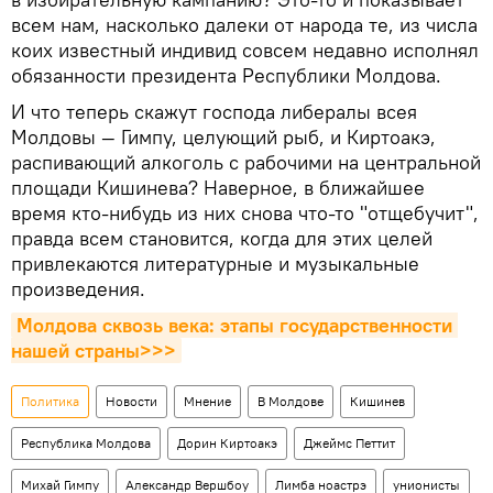
всем нам, насколько далеки от народа те, из числа
коих известный индивид совсем недавно исполнял
обязанности президента Республики Молдова.
И что теперь скажут господа либералы всея
Молдовы — Гимпу, целующий рыб, и Киртоакэ,
распивающий алкоголь с рабочими на центральной
площади Кишинева? Наверное, в ближайшее
время кто-нибудь из них снова что-то "отщебучит",
правда всем становится, когда для этих целей
привлекаются литературные и музыкальные
произведения.
Молдова сквозь века: этапы государственности 
нашей страны>>>
Политика
Новости
Мнение
В Молдове
Кишинев
Республика Молдова
Дорин Киртоакэ
Джеймс Петтит
Михай Гимпу
Александр Вершбоу
Лимба ноастрэ
унионисты