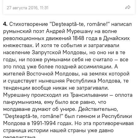
27 августа 2016, 11:31
4.
Стихотворение "Deşteaptă-te, române!" написал
румынский поэт Андрей Мурешану на волне
революционных движений 1848 года в Дунайских
княжествах. И хотя те события и затрагивали
население Запрутской Молдовы, но оно ни в те
годы, ни позже румынами себя не считало — все
это плод уже более поздней ассимиляции. А
жителей Восточной Молдовы, на землях которой
и существует нынешняя Республика Молдова, те
тенденции вообще никак не затрагивали.
Мурешану происходил из Трансильвании — оплота
панрумынизма, ему было все равно, что
молдаване думают об унире. Действительно,
"Deşteaptă-te, române!" был гимном и Республики
Молдова в 1991-1994 годах. Но эта противоречивая
страница истории нашей страны уже давно
перелистана.