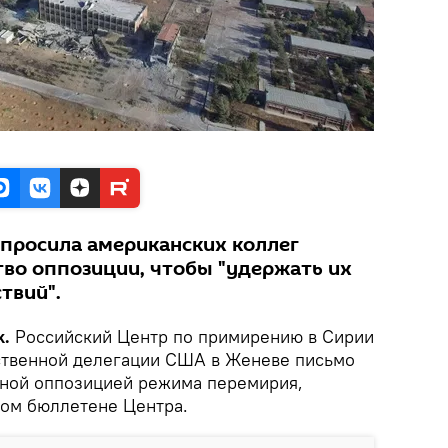
опросила американских коллег
тво оппозиции, чтобы "удержать их
твий".
k.
Российский Центр по примирению в Сирии
ственной делегации США в Женеве письмо
нной оппозицией режима перемирия,
ом бюллетене Центра.