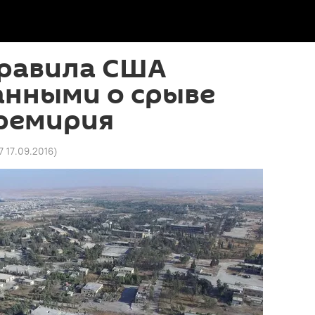
правила США
анными о срыве
ремирия
7 17.09.2016
)