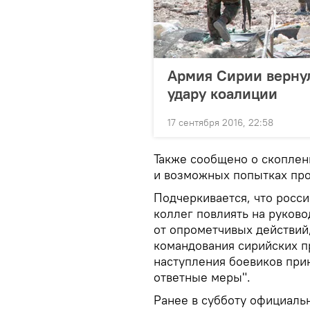
Армия Сирии вернул
удару коалиции
17 сентября 2016, 22:58
Также сообщено о скоплен
и возможных попытках про
Подчеркивается, что росс
коллег повлиять на руково
от опрометчивых действий
командования сирийских п
наступления боевиков пр
ответные меры".
Ранее в субботу официал