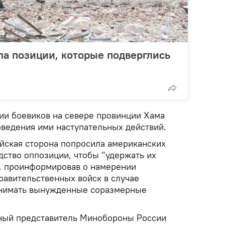
а позиции, которые подверглись
ии боевиков на севере провинции Хама
ведения ими наступательных действий.
ийская сторона попросила американских
дство оппозиции, чтобы "удержать их
, проинформировав о намерении
равительственных войск в случае
инимать вынужденные соразмерные
ьный представитель Минобороны России