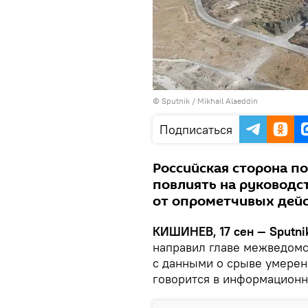
© Sputnik / Mikhail Alaeddin
Подписаться
Российская сторона п
повлиять на руководс
от опрометчивых дейс
КИШИНЕВ, 17 сен — Sputni
направил главе межведом
с данными о срыве умере
говорится в информационн