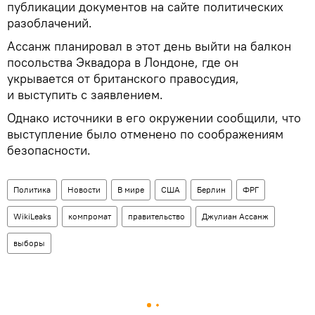
публикации документов на сайте политических
разоблачений.
Ассанж планировал в этот день выйти на балкон
посольства Эквадора в Лондоне, где он
укрывается от британского правосудия,
и выступить с заявлением.
Однако источники в его окружении сообщили, что
выступление было отменено по соображениям
безопасности.
Политика
Новости
В мире
США
Берлин
ФРГ
WikiLeaks
компромат
правительство
Джулиан Ассанж
выборы