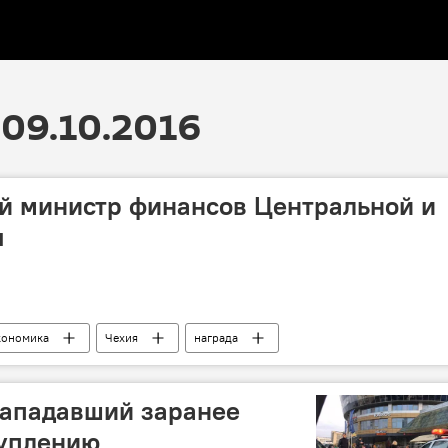
09.10.2016
й министр финансов Центральной и
ы
кономика
Чехия
награда
нападавший заранее
туплению