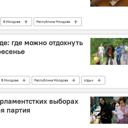
В Молдове
Республика Молдова
лдавский лей
курс валют
доллар
евро
де: где можно отдохнуть
ресенье
В Молдове
Республика Молдова
отдых
арламентстких выборах
я партия