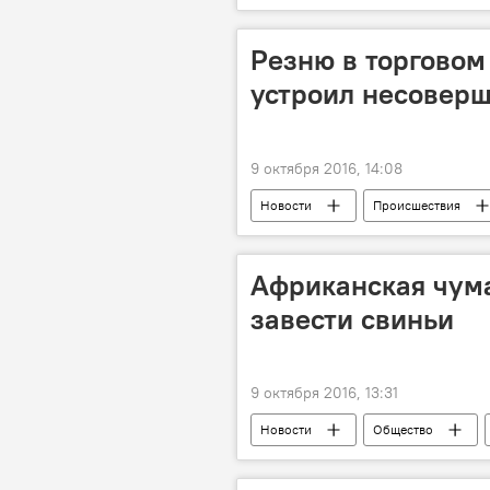
костюм
женщины-политики
Резню в торговом
устроил несовер
9 октября 2016, 14:08
Новости
Происшествия
бензопила
убийство
Африканская чума
завести свиньи
9 октября 2016, 13:31
Новости
Общество
мясо
свинина
афри