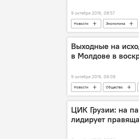
9 октября 2016, 08:57
Новости
Экономика
министерство экономики
мо
Национальный банк Молдовы
Выходные на исхо
в Молдове в воск
9 октября 2016, 08:08
Новости
Общество
Футбол
фестиваль
ЦИК Грузии: на п
лидирует правяща