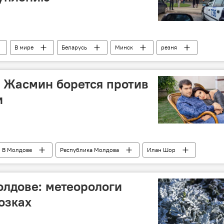
В мире
Беларусь
Минск
резня
 Жасмин борется против
и
В Молдове
Республика Молдова
Илан Шор
олдове: метеорологи
озках