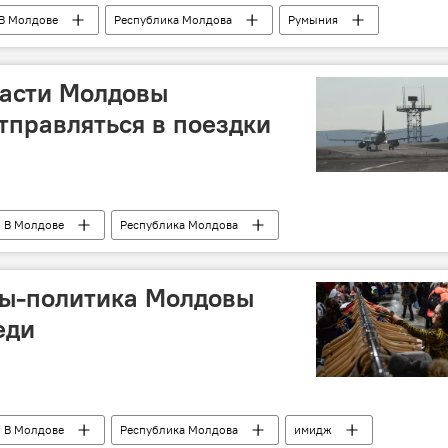
В Молдове
Республика Молдова
Румыния
власти Молдовы
тправляться в поездки
В Молдове
Республика Молдова
страны
список
рекомендации
ы-политика Молдовы
еди
В Молдове
Республика Молдова
имидж