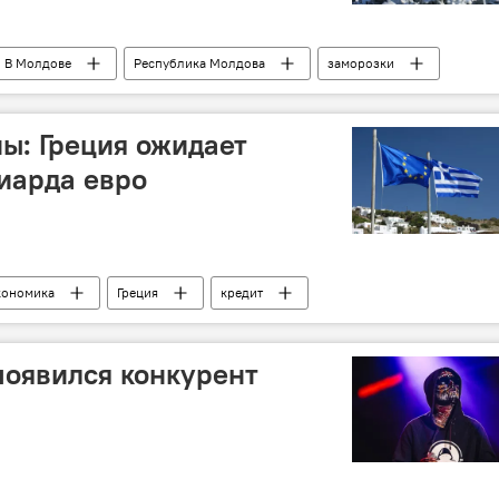
В Молдове
Республика Молдова
заморозки
идрометеорологическая служба Молдовы
ы: Греция ожидает
лиарда евро
кономика
Греция
кредит
 появился конкурент