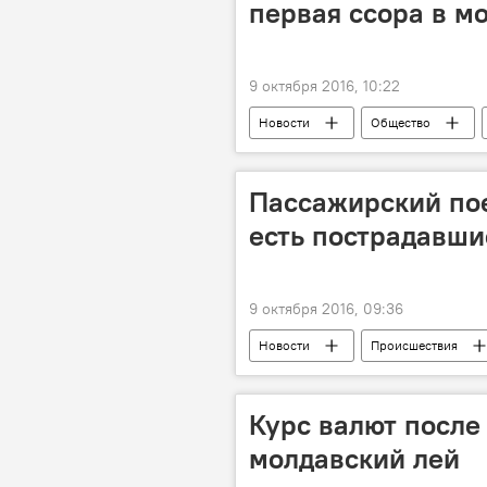
первая ссора в м
9 октября 2016, 10:22
Новости
Общество
Дорин Киртоакэ
Анишоара 
Пассажирский пое
есть пострадавши
9 октября 2016, 09:36
Новости
Происшествия
поезд
Курс валют после
молдавский лей