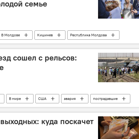
олодой семье
В Молдове
Кишинев
Республика Молдова
Логин
развод
зд сошел с рельсов:
е
В мире
США
авария
пострадавшие
 выходных: куда поскачет