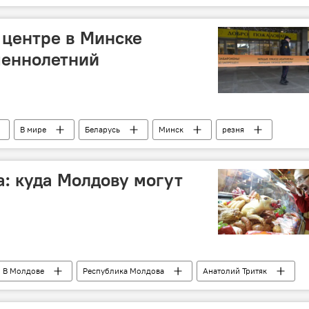
 центре в Минске
шеннолетний
В мире
Беларусь
Минск
резня
: куда Молдову могут
В Молдове
Республика Молдова
Анатолий Тритяк
канская чума свиней