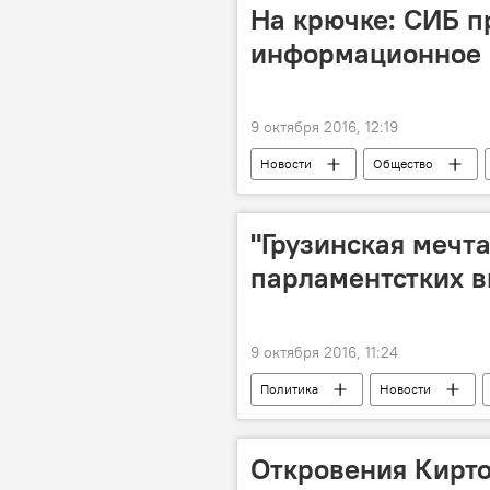
На крючке: СИБ п
информационное 
9 октября 2016, 12:19
Новости
Общество
проверка
информационная 
"Грузинская мечта
парламентстких 
9 октября 2016, 11:24
Политика
Новости
Откровения Кирто