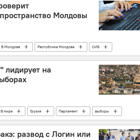
роверит
пространство Молдовы
В Молдове
Республика Молдова
СИБ
безопасность
" лидирует на
выборах
В мире
Грузия
Парламент
выборы
акэ: развод с Логин или