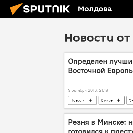
Молдова
Новости от 
Определен лучши
Восточной Европ
9 октября 2016, 21:19
Новости
В мире
Э
министерство финансов
Резня в Минске: 
готовился к прес