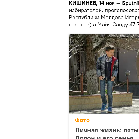
КИШИНЕВ, 14 ноя — Sputni
избирателей, проголосова
Республики Молдова Игорь
голосов) а Майя Санду 47,
Фото
Личная жизнь: пят
Додон и его семья