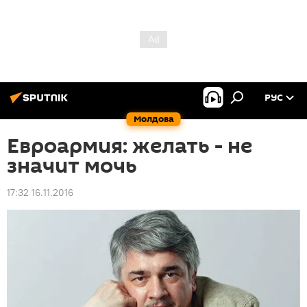
РУС
Молдова
Евроармия: желать - не
значит мочь
17:32 16.11.2016