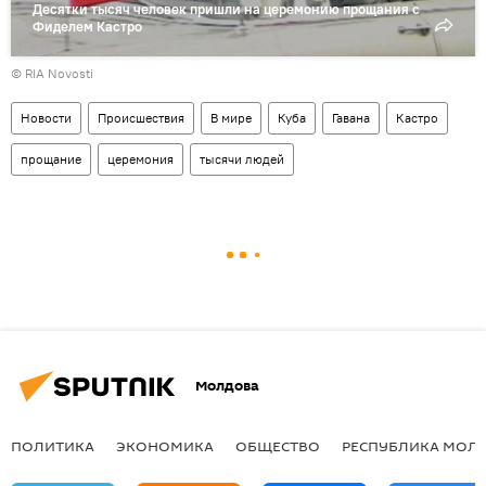
Десятки тысяч человек пришли на церемонию прощания с
Фиделем Кастро
© RIA Novosti
Новости
Происшествия
В мире
Куба
Гавана
Кастро
прощание
церемония
тысячи людей
Молдова
ПОЛИТИКА
ЭКОНОМИКА
ОБЩЕСТВО
РЕСПУБЛИКА МОЛ