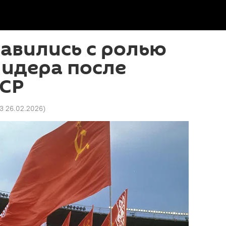
авились с ролью
лидера после
ССР
33 26.02.2026
)