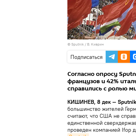
© Sputnik / В. Киврин
Подписаться
Согласно опросу Sput
французов и 42% итал
справились с ролью ми
КИШИНЕВ, 8 дек — Sputni
большинство жителей Герм
считают, что США не спра
единственной сверхдержав
проведен компанией Ifop 