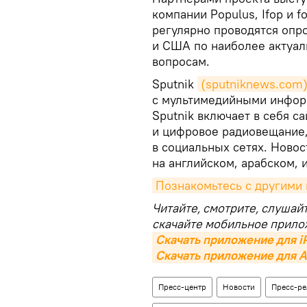
компании Populus, Ifop и f
регулярно проводятся опр
и США по наиболее актуа
вопросам.
Sputnik
(sputniknews.com
с мультимедийными информ
Sputnik включает в себя с
и цифровое радиовещание
в социальных сетях. Новос
на английском, арабском, 
Познакомьтесь с другими
Читайте, смотрите, слушай
скачайте мобильное прило
Скачать приложение для i
Скачать приложение для A
Пресс-центр
Новости
Пресс-р