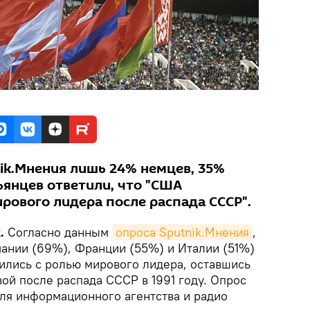
nik.Мнения лишь 24% немцев, 35%
ьянцев ответили, что "США
рового лидера после распада СССР".
k.
Согласно данным
опроса Sputnik.Мнения
,
ании (69%), Франции (55%) и Италии (51%)
вились с ролью мирового лидера, оставшись
ой после распада СССР в 1991 году. Опрос
для информационного агентства и радио