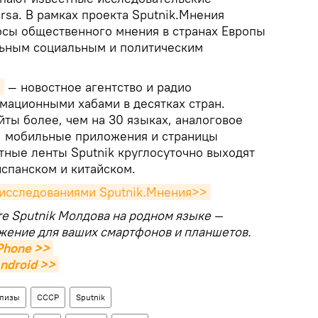
orsa. В рамках проекта Sputnik.Мнения
осы общественного мнения в странах Европы
льным социальным и политическим
)
— новостное агентство и радио
ационными хабами в десятках стран.
айты более, чем на 30 языках, аналоговое
, мобильные приложения и страницы
тные ленты Sputnik круглосуточно выходят
испанском и китайском.
 исследованиями Sputnik.Мнения>>
те Sputnik Молдова на родном языке —
жение для ваших смартфонов и планшетов.
Phone >>
ndroid >>
елизы
СССР
Sputnik