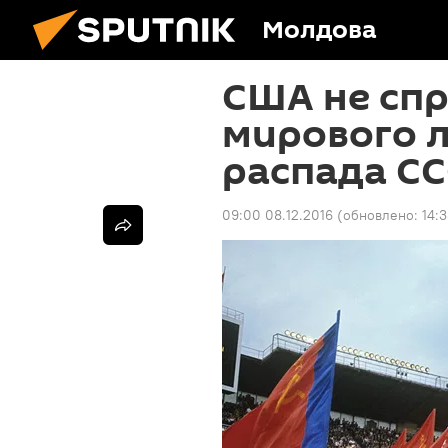
Молдова
США не спр
мирового 
распада С
09:00 08.12.2016
(обновлено:
14: